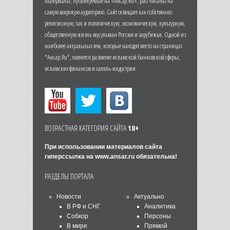
Материалы, публикуемые на «Ансар.Ru», рассчитаны на
самую широкую аудиторию. Сайт освещает как собственно
религиозную, так и политическую, экономическую, культурную,
общественную жизнь мусульман России и зарубежья. Одной из
наиболее актуальных тем, которые находят место на страницах
"Ансар.Ru", является развитие исламской банковской сферы,
исламских финансов и халяль-индустрии.
ВОЗРАСТНАЯ КАТЕГОРИЯ САЙТА
18+
При использовании материалов сайта
гиперссылка на
www.ansar.ru
обязательна!
РАЗДЕЛЫ ПОРТАЛА
Новости
Актуально
В РФ и СНГ
Аналитика
Собкор
Персоны
В мире
Прямой