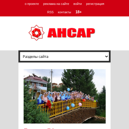
о проекте
реклама на сайте
войти
регистрация
18+
RSS
контакты