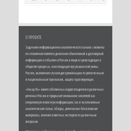
О ПРОЕКТЕ
Задачами информационно-аналитического канала с момента
его появления является донесение объективной и достоверной
информации о событиях в России и мире и происходящих в
обществе процессах, консолидация мусульманской уммы
России, выявление случаев дискриминации по религиозным
и национальным признакам, защита прав верующих.
«Ансар.Ru» имеет собственных корреспондентов в различных
регионах России и предлагает вниманию читателей как
оперативную новостную информацию, так и эксклюзивные
аналитические статьи, обзоры, религиозно-богословские
материалы, мнения известных экспертов по различным
вопросам.