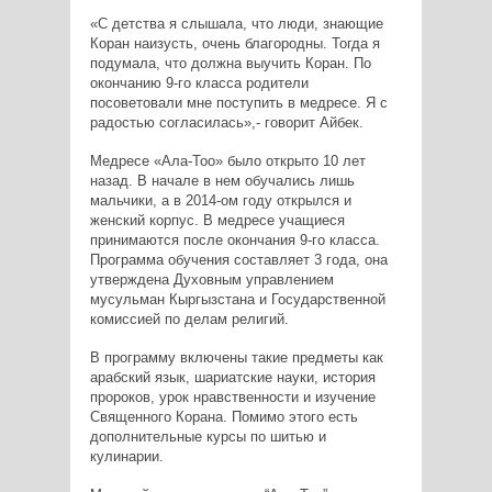
«С детства я слышала, что люди, знающие
Коран наизусть, очень благородны. Тогда я
подумала, что должна выучить Коран. По
окончанию 9-го класса родители
посоветовали мне поступить в медресе. Я с
радостью согласилась»,- говорит Айбек.
Медресе «Ала-Тоо» было открыто 10 лет
назад. В начале в нем обучались лишь
мальчики, а в 2014-ом году открылся и
женский корпус. В медресе учащиеся
принимаются после окончания 9-го класса.
Программа обучения составляет 3 года, она
утверждена Духовным управлением
мусульман Кыргызстана и Государственной
комиссией по делам религий.
В программу включены такие предметы как
арабский язык, шариатские науки, история
пророков, урок нравственности и изучение
Священного Корана. Помимо этого есть
дополнительные курсы по шитью и
кулинарии.