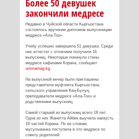
Более 50 девушек
закончили медресе
Недавно в Чуйской области Кыргызстана
состоялось вручение дипломов выпускницам
медресе «Ала-Тоо».
Учебу успешно завершила 51 девушка. Среди
них аттестат с отличием получили 16
выпускниц. Некоторые покинули стены
медресе хафизами Корана, сообщает
ummamag.kg
.
На выпускной вечер были приглашены
представители муфтията Кыргызстана,
сельского управления Кең-Булуң,
преподаватели медресе «Ала-Тоо» и
родственники выпускниц.
Самой старшей из выпускниц всего 18 лет.
Одна из них Жанетта Айбек выучила наизусть
18 частей Корана. По ее словам,
мусульманка поступила в это медресе по
совету родителей.