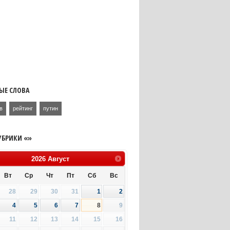
ЫЕ СЛОВА
в
рейтинг
путин
УБРИКИ «»
2026
Август
Вт
Ср
Чт
Пт
Сб
Вс
28
29
30
31
1
2
4
5
6
7
8
9
11
12
13
14
15
16