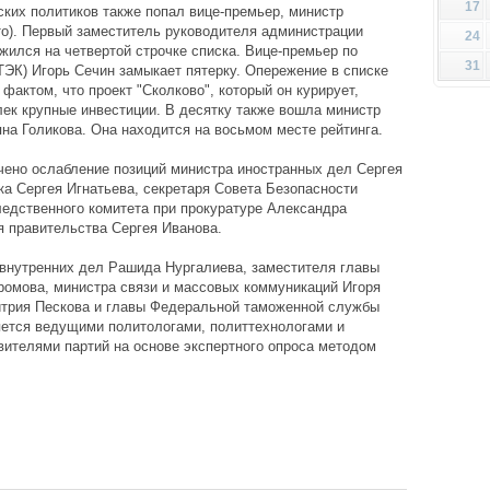
17
ких политиков также попал вице-премьер, министр
то). Первый заместитель руководителя администрации
24
ился на четвертой строчке списка. Вице-премьер по
31
ТЭК) Игорь Сечин замыкает пятерку. Опережение в списке
актом, что проект "Сколково", который он курирует,
лек крупные инвестиции. В десятку также вошла министр
яна Голикова. Она находится на восьмом месте рейтинга.
ечено ослабление позиций министра иностранных дел Сергея
ка Сергея Игнатьева, секретаря Совета Безопасности
ледственного комитета при прокуратуре Александра
 правительства Сергея Иванова.
 внутренних дел Рашида Нургалиева, заместителя главы
ромова, министра связи и массовых коммуникаций Игоря
итрия Пескова и главы Федеральной таможенной службы
яется ведущими политологами, политтехнологами и
ителями партий на основе экспертного опроса методом