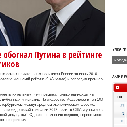
КЛЮЧЕВ
 обогнал Путина в рейтинге
медведе
тиков
тню самых влиятельных политиков России за июнь 2010
АРХИВ Р
главил июньский рейтинг (9,46 балла) и опередил премьер-
олее влиятельным, чем премьер, только единожды - в
Пн
х публичных инициатив. На лидерство Медведева в топ-100
Петербургском международном экономическом форуме,
27
е в президентской кампании-2012, визит в США и участие в
3
шой двадцатки". Однако, по мнению издания, первое место
тся не прочным.
10