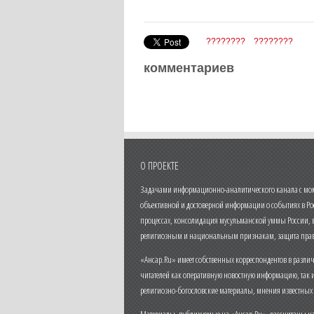
????????
????????
комментариев
О ПРОЕКТЕ
Задачами информационно-аналитического канала с моме
объективной и достоверной информации о событиях в Ро
процессах, консолидация мусульманской уммы России,
религиозным и национальным признакам, защита прав
«Ансар.Ru» имеет собственных корреспондентов в разли
читателей как оперативную новостную информацию, так 
религиозно-богословские материалы, мнения известных