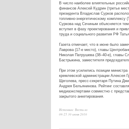
В число наиболее влиятельных российс
финансов Алексей Кудрин (третье мес
президента Владислав Сурков располож
топливно-энергетическому комплексу (
Суркова над Сечиным объясняется тем ф
вступил в фазу проектирования и прив
труда и социального развития РФ Тать
Газета отмечает, что в июне было зам
Лаврова (17-е место), главы Центробан
Николая Патрушева (38–40-е), главы С
Бастрыкина, заместителя председателя
При этом усилились позиции министра
кремлевской администрации Алексея Г
Щеголева, пресс-секретаря Путина Дм
Андрея Бельянинова. Рейтинг составл
медиаэкспертами совместно с представ
закрытого анкетирования.
Источник: Вести.кз
09:25 30 июня 2010