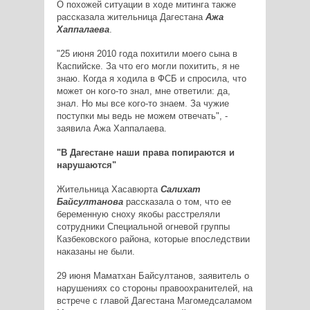
О похожей ситуации в ходе митинга также
рассказала жительница Дагестана
Ажа
Хаппалаева
.
"25 июня 2010 года похитили моего сына в
Каспийске. За что его могли похитить, я не
знаю. Когда я ходила в ФСБ и спросила, что
может он кого-то знал, мне ответили: да,
знал. Но мы все кого-то знаем. За чужие
поступки мы ведь не можем отвечать", -
заявила Ажа Хаппалаева.
"В Дагестане наши права попираются и
нарушаются"
Жительница Хасавюрта
Салихат
Байсултанова
рассказала о том, что ее
беременную сноху якобы расстреляли
сотрудники Специальной огневой группы
Казбековского района, которые впоследствии
наказаны не были.
29 июня Маматхан Байсултанов, заявитель о
нарушениях со стороны правоохранителей, на
встрече с главой Дагестана Магомедсаламом