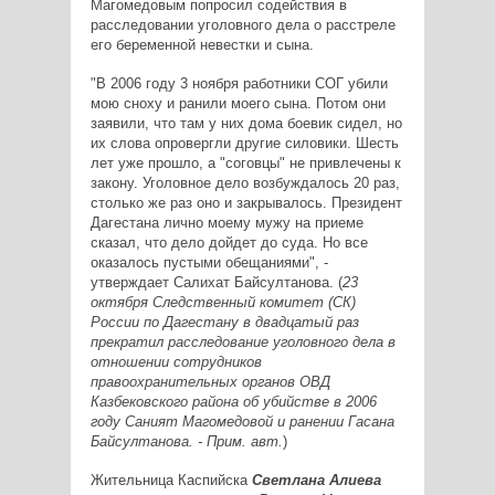
Магомедовым попросил содействия в
расследовании уголовного дела о расстреле
его беременной невестки и сына.
"В 2006 году 3 ноября работники СОГ убили
мою сноху и ранили моего сына. Потом они
заявили, что там у них дома боевик сидел, но
их слова опровергли другие силовики. Шесть
лет уже прошло, а "соговцы" не привлечены к
закону. Уголовное дело возбуждалось 20 раз,
столько же раз оно и закрывалось. Президент
Дагестана лично моему мужу на приеме
сказал, что дело дойдет до суда. Но все
оказалось пустыми обещаниями", -
утверждает Салихат Байсултанова. (
23
октября Следственный комитет (СК)
России по Дагестану в двадцатый раз
прекратил расследование уголовного дела в
отношении сотрудников
правоохранительных органов ОВД
Казбековского района об убийстве в 2006
году Саният Магомедовой и ранении Гасана
Байсултанова. - Прим. авт.
)
Жительница Каспийска
Светлана Алиева