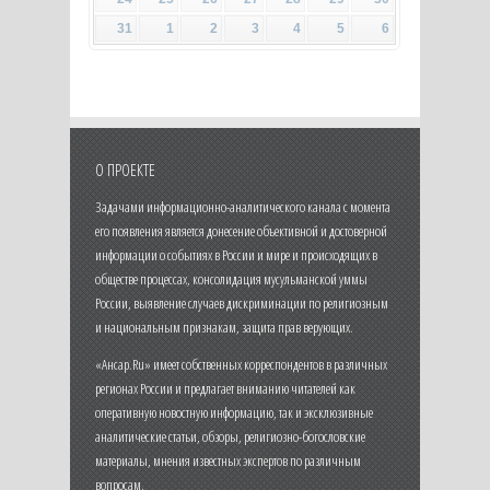
31
1
2
3
4
5
6
О ПРОЕКТЕ
Задачами информационно-аналитического канала с момента
его появления является донесение объективной и достоверной
информации о событиях в России и мире и происходящих в
обществе процессах, консолидация мусульманской уммы
России, выявление случаев дискриминации по религиозным
и национальным признакам, защита прав верующих.
«Ансар.Ru» имеет собственных корреспондентов в различных
регионах России и предлагает вниманию читателей как
оперативную новостную информацию, так и эксклюзивные
аналитические статьи, обзоры, религиозно-богословские
материалы, мнения известных экспертов по различным
вопросам.