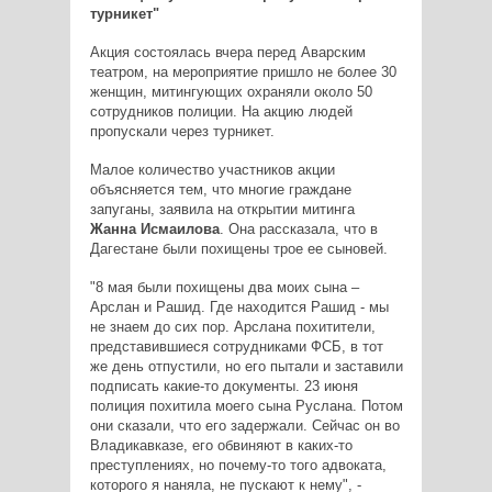
турникет"
Акция состоялась вчера перед Аварским
театром, на мероприятие пришло не более 30
женщин, митингующих охраняли около 50
сотрудников полиции. На акцию людей
пропускали через турникет.
Малое количество участников акции
объясняется тем, что многие граждане
запуганы, заявила на открытии митинга
Жанна Исмаилова
. Она рассказала, что в
Дагестане были похищены трое ее сыновей.
"8 мая были похищены два моих сына –
Арслан и Рашид. Где находится Рашид - мы
не знаем до сих пор. Арслана похитители,
представившиеся сотрудниками ФСБ, в тот
же день отпустили, но его пытали и заставили
подписать какие-то документы. 23 июня
полиция похитила моего сына Руслана. Потом
они сказали, что его задержали. Сейчас он во
Владикавказе, его обвиняют в каких-то
преступлениях, но почему-то того адвоката,
которого я наняла, не пускают к нему", -