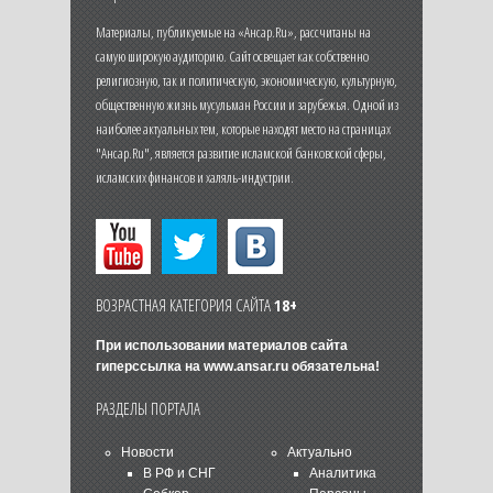
Материалы, публикуемые на «Ансар.Ru», рассчитаны на
самую широкую аудиторию. Сайт освещает как собственно
религиозную, так и политическую, экономическую, культурную,
общественную жизнь мусульман России и зарубежья. Одной из
наиболее актуальных тем, которые находят место на страницах
"Ансар.Ru", является развитие исламской банковской сферы,
исламских финансов и халяль-индустрии.
ВОЗРАСТНАЯ КАТЕГОРИЯ САЙТА
18+
При использовании материалов сайта
гиперссылка на
www.ansar.ru
обязательна!
РАЗДЕЛЫ ПОРТАЛА
Новости
Актуально
В РФ и СНГ
Аналитика