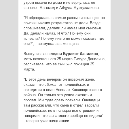
утром вышли из дома и не вернулись ее
сыновья Магомед и Абдула Муртузалиевы.
"Я обращалась в самые разные инстанции, но
поиски никаких результатов не дали. Везде
спрашивали, делали ли намаз мои сыновья.
Да, делали намаз. И что? Почему они
исчезли? Почему никто не может сказать, где
они?", - возмущалась женщина.
Выступившая следом
Бурлият Данилина
,
мать похищенного 25 марта Тимура Данилина,
рассказала, что ее сын был похищен 25
марта.
"В этот день вечером он позвонил жене,
сказал, что сбежал от полицейских и
находится в селе Новолак Хасавюртовского
района. Он только это успел сказать и
пропал. Мы туда сразу поехали. Очевидцы
там рассказали, что сына в отдел забрали
полицейские, но в полиции все отрицали и
говорили, что сына моего вообще не видели",
- говорит участница акции.