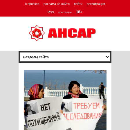
о проекте
реклама на сайте
войти
регистрация
18+
RSS
контакты