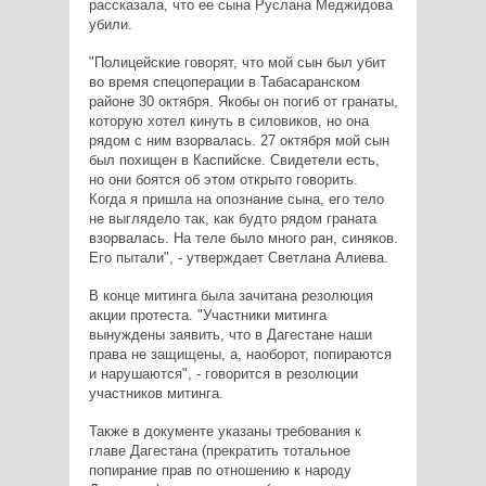
рассказала, что ее сына Руслана Меджидова
убили.
"Полицейские говорят, что мой сын был убит
во время спецоперации в Табасаранском
районе 30 октября. Якобы он погиб от гранаты,
которую хотел кинуть в силовиков, но она
рядом с ним взорвалась. 27 октября мой сын
был похищен в Каспийске. Свидетели есть,
но они боятся об этом открыто говорить.
Когда я пришла на опознание сына, его тело
не выглядело так, как будто рядом граната
взорвалась. На теле было много ран, синяков.
Его пытали", - утверждает Светлана Алиева.
В конце митинга была зачитана резолюция
акции протеста. "Участники митинга
вынуждены заявить, что в Дагестане наши
права не защищены, а, наоборот, попираются
и нарушаются", - говорится в резолюции
участников митинга.
Также в документе указаны требования к
главе Дагестана (прекратить тотальное
попирание прав по отношению к народу