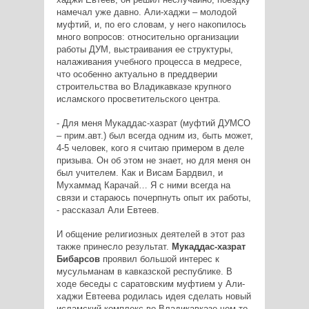
намечал уже давно. Али-хаджи – молодой
муфтий, и, по его словам, у него накопилось
много вопросов: относительно организации
работы ДУМ, выстраивания ее структуры,
налаживания учебного процесса в медресе,
что особенно актуально в преддверии
строительства во Владикавказе крупного
исламского просветительского центра.
- Для меня Мукаддас-хазрат (муфтий ДУМСО
– прим.авт.) был всегда одним из, быть может,
4-5 человек, кого я считаю примером в деле
призыва. Он об этом не знает, но для меня он
был учителем. Как и Висам Бардвил, и
Мухаммад Карачай… Я с ними всегда на
связи и стараюсь почерпнуть опыт их работы,
- рассказал Али Евтеев.
И общение религиозных деятелей в этот раз
также принесло результат.
Мукаддас-хазрат
Бибарсов
проявил большой интерес к
мусульманам в кавказской республике. В
ходе беседы с саратовским муфтием у Али-
хаджи Евтеева родилась идея сделать новый
исламский комплекс во Владикавказе чем-то