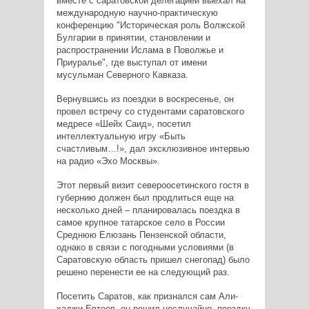
вместе с саратовской делегацией выехал на
международную научно-практическую
конференцию "Историческая роль Волжской
Булгарии в принятии, становлении и
распространении Ислама в Поволжье и
Приуралье", где выступал от имени
мусульман Северного Кавказа.
Вернувшись из поездки в воскресенье, он
провел встречу со студентами саратовского
медресе «Шейх Саид», посетил
интеллектуальную игру «Быть
счастливым…!», дал эксклюзивное интервью
на радио «Эхо Москвы».
Этот первый визит североосетинского гостя в
губернию должен был продлиться еще на
несколько дней – планировалась поездка в
самое крупное татарское село в России
Среднюю Елюзань Пензенской области,
однако в связи с погодными условиями (в
Саратовскую область пришел снегопад) было
решено перенести ее на следующий раз.
Посетить Саратов, как признался сам Али-
хаджи Евтеев, он решил неслучайно, поездку