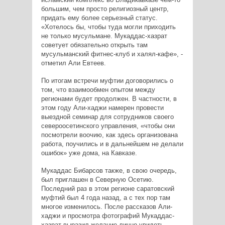
большим, чем просто религиозный центр,
придать ему более серьезный статус.
«Хотелось бы, чтобы туда могли приходить
не только мусульмане. Мукаддас-хазрат
советует обязательно открыть там
мусульманский фитнес-клуб и халял-кафе», -
отметил Али Евтеев.
По итогам встречи муфтии договорились о
том, что взаимообмен опытом между
регионами будет продолжен. В частности, в
этом году Али-хаджи намерен провести
выездной семинар для сотрудников своего
североосетинского управления, «чтобы они
посмотрели воочию, как здесь организована
работа, поучились и в дальнейшем не делали
ошибок» уже дома, на Кавказе.
Мукаддас Бибарсов также, в свою очередь,
был приглашен в Северную Осетию.
Последний раз в этом регионе саратовский
муфтий был 4 года назад, а с тех пор там
многое изменилось. После рассказов Али-
хаджи и просмотра фотографий Мукаддас-
хазрат выразил желание лично увидеть