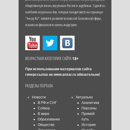
общественную жизнь мусульман России и зарубежья. Одной из
наиболее актуальных тем, которые находят место на страницах
"Ансар.Ru", является развитие исламской банковской сферы,
исламских финансов и халяль-индустрии.
ВОЗРАСТНАЯ КАТЕГОРИЯ САЙТА
18+
При использовании материалов сайта
гиперссылка на
www.ansar.ru
обязательна!
РАЗДЕЛЫ ПОРТАЛА
Новости
Актуально
В РФ и СНГ
Аналитика
Собкор
Персоны
В мире
Прямой
Образование
путь
Общество
История