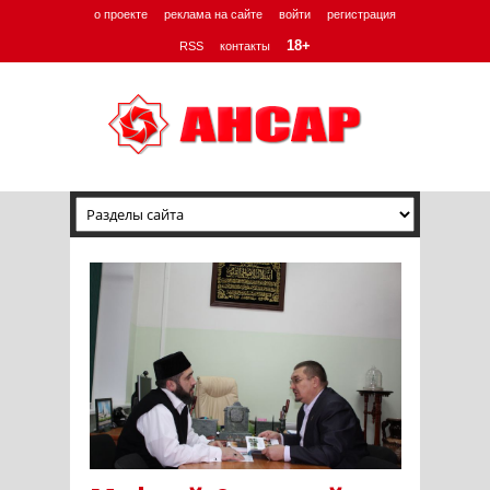
о проекте
реклама на сайте
войти
регистрация
18+
RSS
контакты