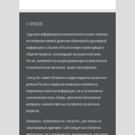
О ПРОЕКТЕ
Задачами информационно-аналитического канала с момента
его появления является донесение объективной и достоверной
информации о событиях в России и мире и происходящих в
обществе процессах, консолидация мусульманской уммы
России, выявление случаев дискриминации по религиозным
и национальным признакам, защита прав верующих.
«Ансар.Ru» имеет собственных корреспондентов в различных
регионах России и предлагает вниманию читателей как
оперативную новостную информацию, так и эксклюзивные
аналитические статьи, обзоры, религиозно-богословские
материалы, мнения известных экспертов по различным
вопросам.
Материалы, публикуемые на «Ансар.Ru», рассчитаны на
самую широкую аудиторию. Сайт освещает как собственно
религиозную, так и политическую, экономическую, культурную,