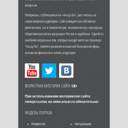
вопросам.
Материалы, публикуемые на «Ансар.Ru», рассчитаны на
самую широкую аудиторию. Сайт освещает как собственно
религиозную, так и политическую, экономическую, культурную,
общественную жизнь мусульман России и зарубежья. Одной из
наиболее актуальных тем, которые находят место на страницах
"Ансар.Ru", является развитие исламской банковской сферы,
исламских финансов и халяль-индустрии.
ВОЗРАСТНАЯ КАТЕГОРИЯ САЙТА
18+
При использовании материалов сайта
гиперссылка на
www.ansar.ru
обязательна!
РАЗДЕЛЫ ПОРТАЛА
Новости
Актуально