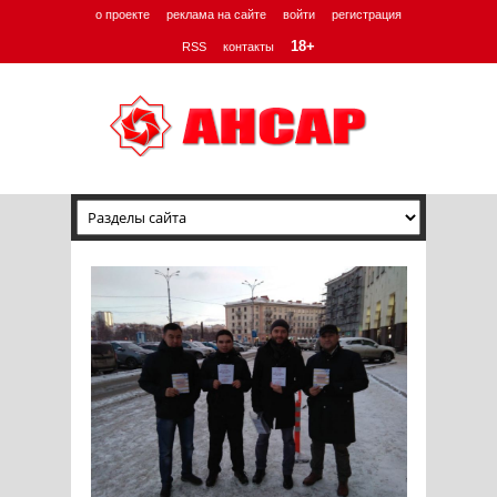
о проекте
реклама на сайте
войти
регистрация
18+
RSS
контакты