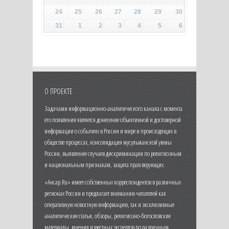
24
25
26
27
28
29
30
31
1
2
3
4
5
6
О ПРОЕКТЕ
Задачами информационно-аналитического канала с момента
его появления является донесение объективной и достоверной
информации о событиях в России и мире и происходящих в
обществе процессах, консолидация мусульманской уммы
России, выявление случаев дискриминации по религиозным
и национальным признакам, защита прав верующих.
«Ансар.Ru» имеет собственных корреспондентов в различных
регионах России и предлагает вниманию читателей как
оперативную новостную информацию, так и эксклюзивные
аналитические статьи, обзоры, религиозно-богословские
материалы, мнения известных экспертов по различным