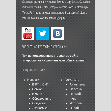
общественную жизнь мусульман России и зарубежья. Одной из
наиболее актуальных тем, которые находят место на страницах
"Ансар.Ru", является развитие исламской банковской сферы,
исламских финансов и халяль-индустрии.
ВОЗРАСТНАЯ КАТЕГОРИЯ САЙТА
18+
При использовании материалов сайта
гиперссылка на
www.ansar.ru
обязательна!
РАЗДЕЛЫ ПОРТАЛА
Новости
Актуально
В РФ и СНГ
Аналитика
Собкор
Персоны
В мире
Прямой
Образование
путь
Общество
История
Экономика
Онлайн