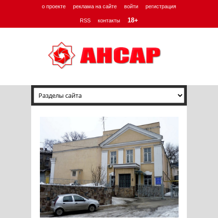
о проекте
реклама на сайте
войти
регистрация
18+
RSS
контакты