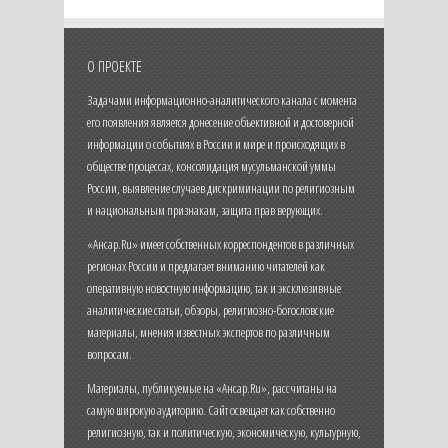
О ПРОЕКТЕ
Задачами информационно-аналитического канала с момента
его появления является донесение объективной и достоверной
информации о событиях в России и мире и происходящих в
обществе процессах, консолидация мусульманской уммы
России, выявление случаев дискриминации по религиозным
и национальным признакам, защита прав верующих.
«Ансар.Ru» имеет собственных корреспондентов в различных
регионах России и предлагает вниманию читателей как
оперативную новостную информацию, так и эксклюзивные
аналитические статьи, обзоры, религиозно-богословские
материалы, мнения известных экспертов по различным
вопросам.
Материалы, публикуемые на «Ансар.Ru», рассчитаны на
самую широкую аудиторию. Сайт освещает как собственно
религиозную, так и политическую, экономическую, культурную,