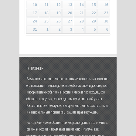
10
11
12
13
14
15
16
17
18
19
20
21
22
23
24
25
26
27
28
29
30
31
1
2
3
4
5
6
О ПРОЕКТЕ
Задачами информационно-аналитического канала с момента
его появления является донесение объективной и достоверной
информации о событиях в России и мире и происходящих в
обществе процессах, консолидация мусульманской уммы
России, выявление случаев дискриминации по религиозным
и национальным признакам, защита прав верующих.
«Ансар.Ru» имеет собственных корреспондентов в различных
регионах России и предлагает вниманию читателей как
оперативную новостную информацию, так и эксклюзивные