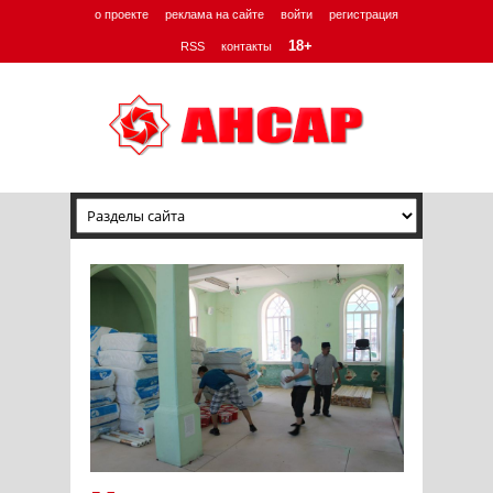
о проекте
реклама на сайте
войти
регистрация
18+
RSS
контакты