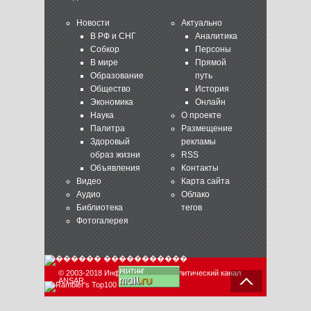
Новости
Актуально
В РФ и СНГ
Аналитика
Собкор
Персоны
В мире
Прямой
Образование
путь
Общество
История
Экономика
Онлайн
Наука
О проекте
Палитра
Размещение
Здоровый
рекламы
образ жизни
RSS
Объявления
Контакты
Видео
Карта сайта
Аудио
Облако
Библиотека
тегов
Фотогалерея
© 2003-2018 Информационно-аналитический канал
ANSAR