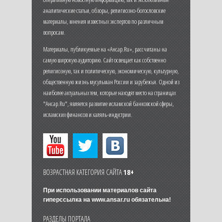
аналитические статьи, обзоры, религиозно-богословские
материалы, мнения известных экспертов по различным
вопросам.
Материалы, публикуемые на «Ансар.Ru», рассчитаны на
самую широкую аудиторию. Сайт освещает как собственно
религиозную, так и политическую, экономическую, культурную,
общественную жизнь мусульман России и зарубежья. Одной из
наиболее актуальных тем, которые находят место на страницах
"Ансар.Ru", является развитие исламской банковской сферы,
исламских финансов и халяль-индустрии.
ВОЗРАСТНАЯ КАТЕГОРИЯ САЙТА
18+
При использовании материалов сайта
гиперссылка на
www.ansar.ru
обязательна!
РАЗДЕЛЫ ПОРТАЛА