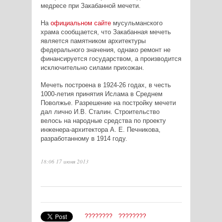
медресе при Закабанной мечети.
На
официальном сайте
мусульманского
храма сообщается, что Закабанная мечеть
является памятником архитектуры
федерального значения, однако ремонт не
финансируется государством, а производится
исключительно силами прихожан.
Мечеть построена в 1924-26 годах, в честь
1000-летия принятия Ислама
в Среднем
Поволжье
. Разрешение на постройку мечети
дал лично И.В. Сталин.
Строительство
велось на народные средства по проекту
инженера-архитектора А. Е. Печникова,
разработанному в 1914 году.
18:06 17 июня 2013
????????
????????