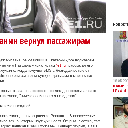
НОВОСТ
анин вернул пассажирам
аджикистана, работающий в Екатеринбурге водителем
7-летнего Равшана журналистам
"e1.ru"
рассказал его
 случайно, когда получил SMS с благодарностью от
Именно они оставили сумку с деньгами в маршрутке
ье.
18.05.20
ИММИГР
ГИБЕЛИ
тервью оказалось непросто: он два дня отказывался от
жна слава, "ничего особенного я не сделал".
м в его выходной.
ваю салон, – начал рассказ Равшан. – В воскресенье
ипа тех, в которых ноутбуки носят. Открыл, смотрю, там
 адрес написан и ФИО мужчины. Конверт открыл, а там