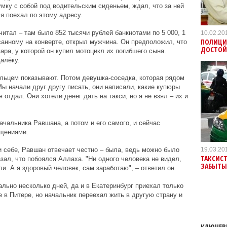
мку с собой под водительским сиденьем, ждал, что за ней
 я поехал по этому адресу.
тал – там было 852 тысячи рублей банкнотами по 5 000, 1
10.02.20
ПОЛИЦИ
исанному на конверте, открыл мужчина. Он предположил, что
ДОСТОЙ
ра, у которой он купил мотоцикл их погибшего сына.
алёку.
пальцем показывают. Потом девушка-соседка, которая рядом
Мы начали друг другу писать, они написали, какие купюры
 отдал. Они хотели денег дать на такси, но я не взял – их и
чальника Равшана, а потом и его самого, и сейчас
щениями.
19.03.20
и себе, Равшан отвечает честно – была, ведь можно было
ТАКСИСТ
зал, что побоялся Аллаха. "Ни одного человека не видел,
ЗАБЫТЫ
и. А я здоровый человек, сам заработаю", – ответил он.
ально несколько дней, да и в Екатеринбург приехал только
е в Питере, но начальник переехал жить в другую страну и
КЛЮЧЕВ