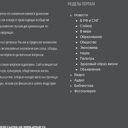
РАЗДЕЛЫ ПОРТАЛА
нта его появления является донесение
Новости
ссии и мире и происходящих в обществе
В РФ и СНГ
 выявление случаев дискриминации по
Собкор
В мире
 верующих.
Образование
чных регионах России и предлагает вниманию
Общество
и эксклюзивные аналитические статьи, обзоры,
Экономика
Наука
 экспертов по различным вопросам.
Палитра
 самую широкую аудиторию. Сайт освещает как
Здоровый образ жизни
Объявления
ескую, культурную, общественную жизнь
Видео
льных тем, которые находят место на страницах
Аудио
еры, исламских финансов и халяль-индустрии.
Библиотека
Фотогалерея
иперссылка на
www.ansar.ru