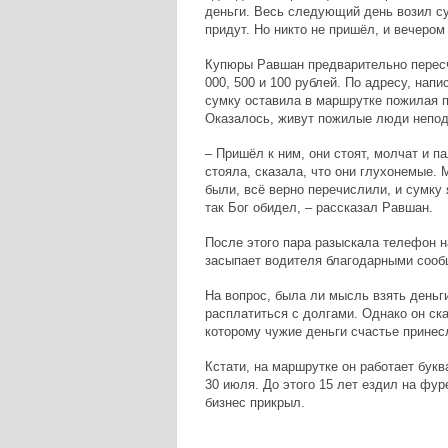
деньги. Весь следующий день возил су
придут. Но никто не пришёл, и вечером
Купюры Равшан предварительно пересчи
000, 500 и 100 рублей. По адресу, нап
сумку оставила в маршрутке пожилая па
Оказалось, живут пожилые люди непод
– Пришёл к ним, они стоят, молчат и 
стояла, сказала, что они глухонемые. 
были, всё верно перечислили, и сумку я
так Бог обидел, – рассказал Равшан.
После этого пара разыскала телефон на
засыпает водителя благодарными сооб
На вопрос, была ли мысль взять деньг
расплатиться с долгами. Однако он ска
которому чужие деньги счастье принесл
Кстати, на маршрутке он работает букв
30 июля. До этого 15 лет ездил на фур
бизнес прикрыл.