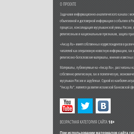
О ПРОЕКТЕ
Задачами информационно-аналитического канала с моме
объективной и достоверной информации о событиях в Ро
процессах, консолидация мусульманской уммы России,
религиозным и национальным признакам, защита прав
«Ансар.Ru» имеет собственных корреспондентов в разли
читателей как оперативную новостную информацию, так 
религиозно-богословские материалы, мнения известных
Материалы, публикуемые на «Ансар.Ru», рассчитаны на
собственно религиозную, так и политическую, экономич
мусульман России и зарубежья. Одной из наиболее актуа
"Ансар.Ru", является развитие исламской банковской сф
ВОЗРАСТНАЯ КАТЕГОРИЯ САЙТА
18+
При использовании материалов сайта г