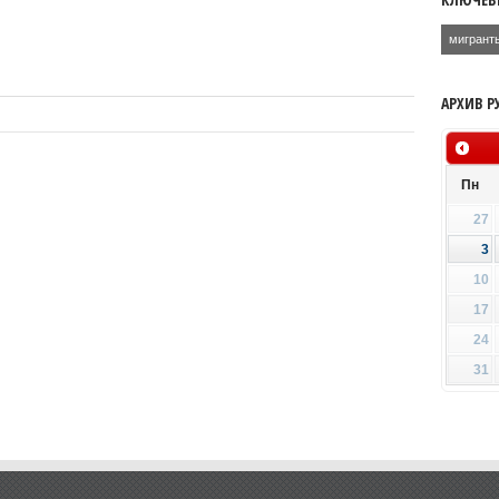
мигрант
АРХИВ Р
Пн
27
3
10
17
24
31