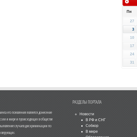
Пн
27
3
10
17
24
31
РАЗДЕЛЫ ПОРТАЛА
нта его появления является донесение
Новости
ссии и мире и происходящих в обществе
В РФ и СНГ
 выявление случаев дискриминации по
Собкор
В мире
 верующих.