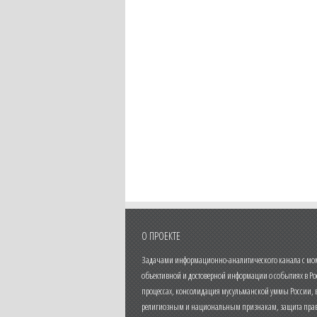
О ПРОЕКТЕ
Задачами информационно-аналитического канала с моме
объективной и достоверной информации о событиях в Ро
процессах, консолидация мусульманской уммы России,
религиозным и национальным признакам, защита прав