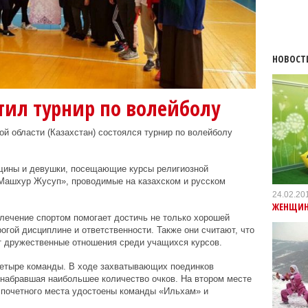
НОВОСТ
тил турнир по волейболу
й области (Казахстан) состоялся турнир по волейболу
щины и девушки, посещающие курсы религиозной
«Машхур Жусуп», проводимые на казахском и русском
24.02.20
ЖЕНЩИНА
влечение спортом помогает достичь не только хорошей
огой дисциплине и ответственности. Также они считают, что
т дружественные отношения среди учащихся курсов.
четыре команды.
В ходе захватывающих поединков
 набравшая наибольшее количество очков.
На втором месте
 почетного места удостоены команды «Ильхам» и