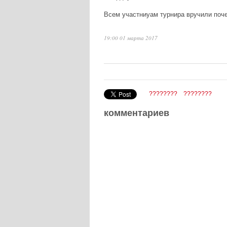
Всем участниуам турнира вручили поч
19:00 01 марта 2017
????????
????????
комментариев