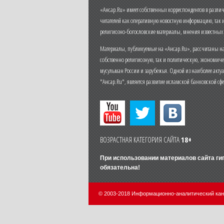
«Ансар.Ru» имеет собственных корреспондентов в разли
читателей как оперативную новостную информацию, так 
религиозно-богословские материалы, мнения известных
Материалы, публикуемые на «Ансар.Ru», рассчитаны на
собственно религиозную, так и политическую, экономич
мусульман России и зарубежья. Одной из наиболее актуа
"Ансар.Ru", является развитие исламской банковской сф
ВОЗРАСТНАЯ КАТЕГОРИЯ САЙТА
18+
При использовании материалов сайта г
обязательна!
© 2003-2018 Информационно-аналитический ка