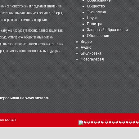
Образование
чных регионах России и предлагает вниманию
Общество
и эксклюзивные аналитические статьи, обзоры,
Экономика
Наука
 экспертов по различным вопросам.
Палитра
 самую широкую аудиторию. Сайт освещает как
Здоровый образ жизни
Объявления
ескую, культурную, общественную жизнь
Видео
льных тем, которые находят место на страницах
Аудио
еры, исламских финансов и халяль-индустрии.
Библиотека
Фотогалерея
иперссылка на
www.ansar.ru
нал ANSAR