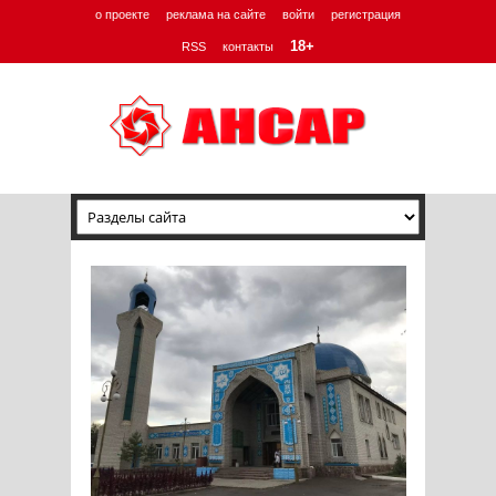
о проекте
реклама на сайте
войти
регистрация
18+
RSS
контакты