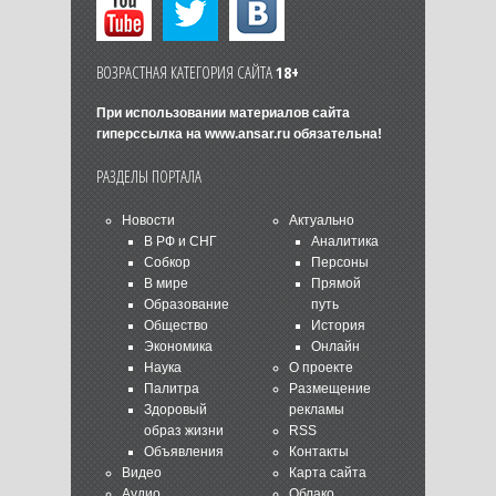
ВОЗРАСТНАЯ КАТЕГОРИЯ САЙТА
18+
При использовании материалов сайта
гиперссылка на
www.ansar.ru
обязательна!
РАЗДЕЛЫ ПОРТАЛА
Новости
Актуально
В РФ и СНГ
Аналитика
Собкор
Персоны
В мире
Прямой
Образование
путь
Общество
История
Экономика
Онлайн
Наука
О проекте
Палитра
Размещение
Здоровый
рекламы
образ жизни
RSS
Объявления
Контакты
Видео
Карта сайта
Аудио
Облако