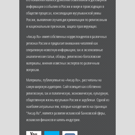
информации о событиях в России и мире и происходящих в
обществе процессах, консолидация мусульманской уммы
России, выявление случаев дискриминации по религиозным
и национальным признакам, защита прав верующих.
«Ансар.Ru» имеет собственных корреспондентов в различных
регионах России и предлагает вниманию читателей как
оперативную новостную информацию, так и эксклюзивные
аналитические статьи, обзоры, религиозно-богословские
материалы, мнения известных экспертов по различным
вопросам.
Материалы, публикуемые на «Ансар.Ru», рассчитаны на
самую широкую аудиторию. Сайт освещает как собственно
религиозную, так и политическую, экономическую, культурную,
общественную жизнь мусульман России и зарубежья. Одной из
наиболее актуальных тем, которые находят место на страницах
"Ансар.Ru", является развитие исламской банковской сферы,
исламских финансов и халяль-индустрии.