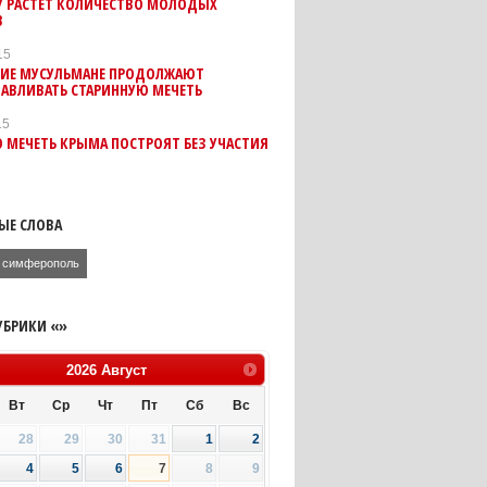
У РАСТЕТ КОЛИЧЕСТВО МОЛОДЫХ
В
15
ИЕ МУСУЛЬМАНЕ ПРОДОЛЖАЮТ
НАВЛИВАТЬ СТАРИННУЮ МЕЧЕТЬ
15
 МЕЧЕТЬ КРЫМА ПОСТРОЯТ БЕЗ УЧАСТИЯ
ЫЕ СЛОВА
симферополь
УБРИКИ «»
2026
Август
Вт
Ср
Чт
Пт
Сб
Вс
28
29
30
31
1
2
4
5
6
7
8
9