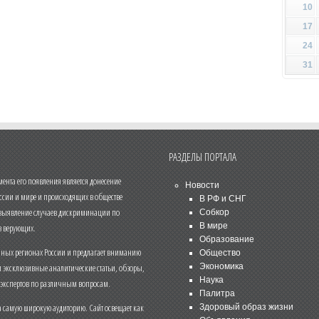
10
17
24
31
РАЗДЕЛЫ ПОРТАЛА
нта его появления является донесение
Новости
ссии и мире и происходящих в обществе
В РФ и СНГ
 выявление случаев дискриминации по
Собкор
В мире
 верующих.
Образование
чных регионах России и предлагает вниманию
Общество
и эксклюзивные аналитические статьи, обзоры,
Экономика
Наука
 экспертов по различным вопросам.
Палитра
 самую широкую аудиторию. Сайт освещает как
Здоровый образ жизни