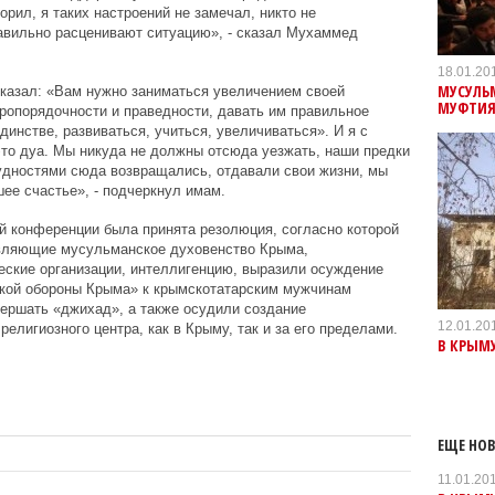
орил, я таких настроений не замечал, никто не
авильно расценивают ситуацию», - сказал Мухаммед
18.01.20
МУСУЛЬ
 сказал: «Вам нужно заниматься увеличением своей
МУФТИЯ
ропорядочности и праведности, давать им правильное
динстве, развиваться, учиться, увеличиваться». И я с
это дуа. Мы никуда не должны отсюда уезжать, наши предки
рудностями сюда возвращались, отдавали свои жизни, мы
ее счастье», - подчеркнул имам.
й конференции была принята
резолюция
, согласно которой
авляющие мусульманское духовенство Крыма,
еские организации, интеллигенцию, выразили осуждение
кой обороны Крыма» к крымскотатарским мужчинам
ершать «джихад», а также осудили создание
12.01.20
лигиозного центра, как в Крыму, так и за его пределами.
В КРЫМ
ЕЩЕ НОВ
11.01.20