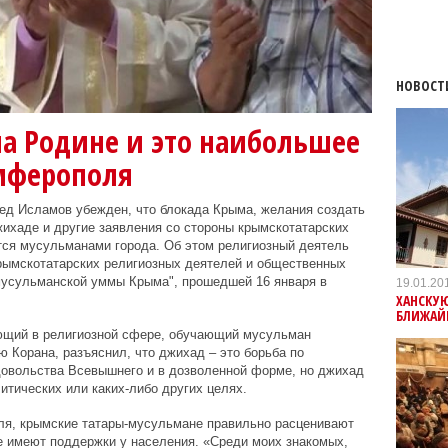
НОВОСТ
на Родине и это наибольшее
имферополя
д Исламов убежден, что блокада Крыма, желания создать
ихаде и другие заявления со стороны крымскотатарских
тся мусульманами города. Об этом религиозный деятель
рымскотатарских религиозных деятелей и общественных
мусульманской уммы Крыма", прошедшей 16 января в
19.01.20
ХАНСКУЮ
БЛИЖАЙ
ющий в религиозной сфере, обучающий мусульман
Корана, разъяснил, что джихад – это борьба по
овольства Всевышнего и в дозволенной форме, но джихад
итических или каких-либо других целях.
я, крымские татары-мусульмане правильно расценивают
е имеют поддержки у населения. «Среди моих знакомых,