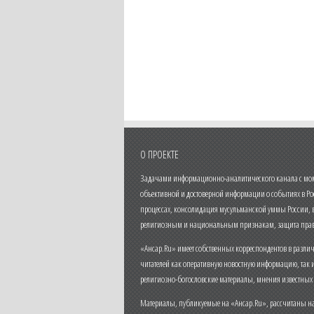
О ПРОЕКТЕ
Задачами информационно-аналитического канала с моме
объективной и достоверной информации о событиях в Ро
процессах, консолидация мусульманской уммы России,
религиозным и национальным признакам, защита прав
«Ансар.Ru» имеет собственных корреспондентов в разли
читателей как оперативную новостную информацию, так 
религиозно-богословские материалы, мнения известных
Материалы, публикуемые на «Ансар.Ru», рассчитаны на