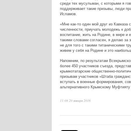
среди тех мусульман, с которыми я гов
поддерживает такие призывы, люди пр
Исламов.
«Мне как-то один мой друг из Кавказа
численности, приучать молодежь к доб
воспитание, жить на Родине, в мире и е
такими словами согласен, я делаю за 
не для того с такими титаническими т
живем у себя на Родине и это наибольш
Напомним, по результатам Всекрымско
более 450 участников съезда, предст
крымкотатарские общественно-политич
призывам участников «Штаба гражданс
вступать в военные формирования, сов
альтернативного Крымскому Муфтияту ре
11:08 20 января 2016