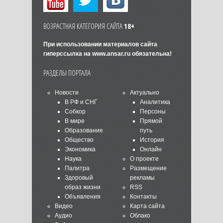
ВОЗРАСТНАЯ КАТЕГОРИЯ САЙТА
18+
При использовании материалов сайта
гиперссылка на
www.ansar.ru
обязательна!
РАЗДЕЛЫ ПОРТАЛА
Новости
Актуально
В РФ и СНГ
Аналитика
Собкор
Персоны
В мире
Прямой
Образование
путь
Общество
История
Экономика
Онлайн
Наука
О проекте
Палитра
Размещение
Здоровый
рекламы
образ жизни
RSS
Объявления
Контакты
Видео
Карта сайта
Аудио
Облако