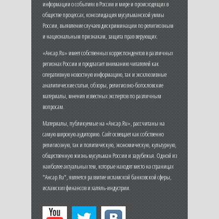
информации о событиях в России и мире и происходящих в
обществе процессах, консолидация мусульманской уммы
России, выявление случаев дискриминации по религиозным
и национальным признакам, защита прав верующих.
«Ансар.Ru» имеет собственных корреспондентов в различных
регионах России и предлагает вниманию читателей как
оперативную новостную информацию, так и эксклюзивные
аналитические статьи, обзоры, религиозно-богословские
материалы, мнения известных экспертов по различным
вопросам.
Материалы, публикуемые на «Ансар.Ru», рассчитаны на
самую широкую аудиторию. Сайт освещает как собственно
религиозную, так и политическую, экономическую, культурную,
общественную жизнь мусульман России и зарубежья. Одной из
наиболее актуальных тем, которые находят место на страницах
"Ансар.Ru", является развитие исламской банковской сферы,
исламских финансов и халяль-индустрии.