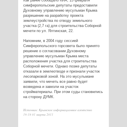
Как ранее сообщало КИА, 15 февраля
симферопольские депутаты предоставили
Духовному управлению мусульман Крыма
разрешение на разработку проекта
землеустройства по отводу земельного
участка (2,7 га) для строительства Соборной
мечети по ул. Ялтинская, 22.
Напомним, в 2004 году сессией
Симферопольского горсовета было принято
решение о согласовании Духовному
управлению мусульман Крыма места
расположения участка для строительства
Соборной мечети. Однако позже депутаты
отказали в землеотводе и признали участок
лесопарковой зоной. На это мусульмане
заявили, что мечеть все равно будет
возведена и завезли на участок
стройматериалы. При этом суды становились
на сторону ДУМК.
Источник: Крымское информационное агентство
19:18 01 марта 2011