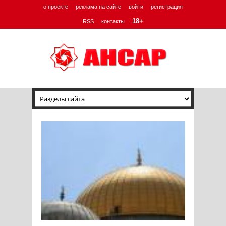
о проекте
реклама на сайте
войти
регистрация
18+
RSS
контакты