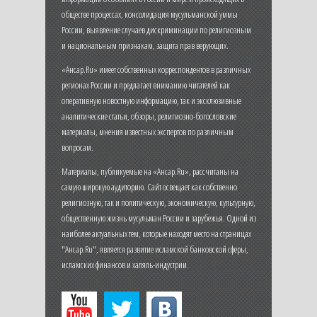
обществе процессах, консолидация мусульманской уммы
России, выявление случаев дискриминации по религиозным
и национальным признакам, защита прав верующих.
«Ансар.Ru» имеет собственных корреспондентов в различных
регионах России и предлагает вниманию читателей как
оперативную новостную информацию, так и эксклюзивные
аналитические статьи, обзоры, религиозно-богословские
материалы, мнения известных экспертов по различным
вопросам.
Материалы, публикуемые на «Ансар.Ru», рассчитаны на
самую широкую аудиторию. Сайт освещает как собственно
религиозную, так и политическую, экономическую, культурную,
общественную жизнь мусульман России и зарубежья. Одной из
наиболее актуальных тем, которые находят место на страницах
"Ансар.Ru", является развитие исламской банковской сферы,
исламских финансов и халяль-индустрии.