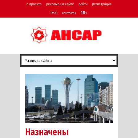
о проекте
реклама на сайте
войти
регистрация
18+
RSS
контакты
Назначены