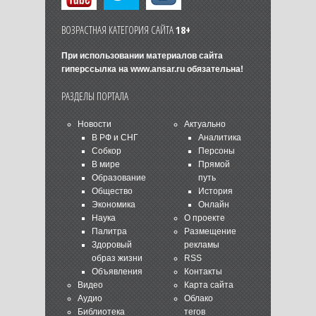
ВОЗРАСТНАЯ КАТЕГОРИЯ САЙТА
18+
При использовании материалов сайта
гиперссылка на
www.ansar.ru
обязательна!
РАЗДЕЛЫ ПОРТАЛА
Новости
Актуально
В РФ и СНГ
Аналитика
Собкор
Персоны
В мире
Прямой
Образование
путь
Общество
История
Экономика
Онлайн
Наука
О проекте
Палитра
Размещение
Здоровый
рекламы
образ жизни
RSS
Объявления
Контакты
Видео
Карта сайта
Аудио
Облако
Библиотека
тегов