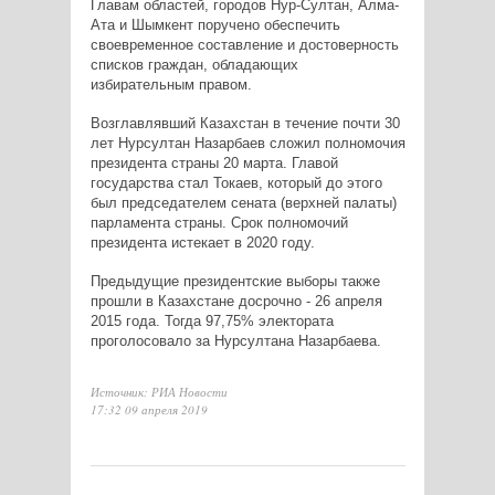
Главам областей, городов Нур-Султан, Алма-
Ата и Шымкент поручено обеспечить
своевременное составление и достоверность
списков граждан, обладающих
избирательным правом.
Возглавлявший Казахстан в течение почти 30
лет Нурсултан Назарбаев сложил полномочия
президента страны 20 марта. Главой
государства стал Токаев, который до этого
был председателем сената (верхней палаты)
парламента страны. Срок полномочий
президента истекает в 2020 году.
Предыдущие президентские выборы также
прошли в Казахстане досрочно - 26 апреля
2015 года. Тогда 97,75% электората
проголосовало за Нурсултана Назарбаева.
Источник: РИА Новости
17:32 09 апреля 2019