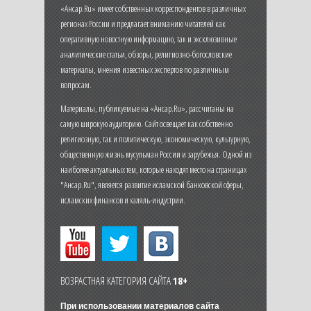
«Ансар.Ru» имеет собственных корреспондентов в различных
регионах России и предлагает вниманию читателей как
оперативную новостную информацию, так и эксклюзивные
аналитические статьи, обзоры, религиозно-богословские
материалы, мнения известных экспертов по различным
вопросам.
Материалы, публикуемые на «Ансар.Ru», рассчитаны на
самую широкую аудиторию. Сайт освещает как собственно
религиозную, так и политическую, экономическую, культурную,
общественную жизнь мусульман России и зарубежья. Одной из
наиболее актуальных тем, которые находят место на страницах
"Ансар.Ru", является развитие исламской банковской сферы,
исламских финансов и халяль-индустрии.
ВОЗРАСТНАЯ КАТЕГОРИЯ САЙТА
18+
При использовании материалов сайта