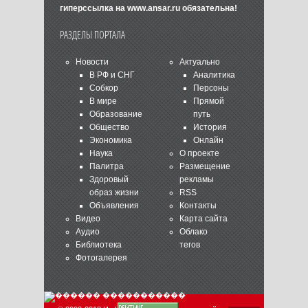
гиперссылка на
www.ansar.ru
обязательна!
РАЗДЕЛЫ ПОРТАЛА
Новости
Актуально
В РФ и СНГ
Аналитика
Собкор
Персоны
В мире
Прямой
Образование
путь
Общество
История
Экономика
Онлайн
Наука
О проекте
Палитра
Размещение
Здоровый
рекламы
образ жизни
RSS
Объявления
Контакты
Видео
Карта сайта
Аудио
Облако
Библиотека
тегов
Фотогалерея