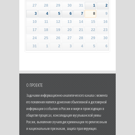
27
28
29
30
31
1
2
3
4
5
6
7
8
9
10
11
12
13
14
15
16
17
18
19
20
21
22
23
24
25
26
27
28
29
30
31
1
2
3
4
5
6
О ПРОЕКТЕ
Задачами информационно-аналитического канала с момента
его появления является донесение объективной и достоверной
информации о событиях в России и мире и происходящих в
обществе процессах, консолидация мусульманской уммы
России, выявление случаев дискриминации по религиозным
и национальным признакам, защита прав верующих.