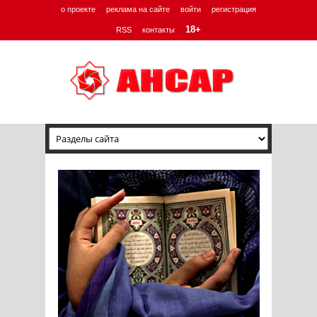
о проекте
реклама на сайте
войти
регистрация
18+
RSS
контакты