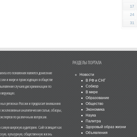
17
24
31
РАЗДЕЛЫ ПОРТАЛА
нта его появления является донесение
Новости
ссии и мире и происходящих в обществе
В РФ и СНГ
 выявление случаев дискриминации по
Собкор
В мире
 верующих.
Образование
чных регионах России и предлагает вниманию
Общество
и эксклюзивные аналитические статьи, обзоры,
Экономика
Наука
 экспертов по различным вопросам.
Палитра
 самую широкую аудиторию. Сайт освещает как
Здоровый образ жизни
Объявления
ескую, культурную, общественную жизнь