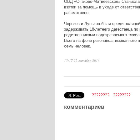
ОВД «Очаково-Матвеевское» Станислав
взятки за помощь в уходе от ответстве
рассмотрено.
Черезов и Луньков были среди полицей
задерживать 18-летнего дагестанца по 
родственниками подозреваемого тяжел
Всего на фоне резонанса, вызванного 
семь человек.
15:17 22 октября 2013
????????
????????
комментариев