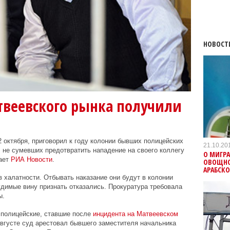
НОВОСТ
твеевского рынка получили
2 октября, приговорил к году колонии бывших полицейских
21.10.20
 не сумевших предотвратить нападение на своего коллегу
О МИГРА
ает
РИА Новости
.
ОВОЩНО
АРАБСК
халатности. Отбывать наказание они будут в колонии
димые вину признать отказались. Прокуратура требовала
ы.
 полицейские, ставшие после
инцидента на Матвеевском
вгусте суд арестовал бывшего заместителя начальника