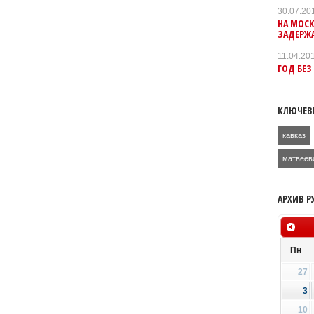
30.07.20
НА МОС
ЗАДЕРЖ
11.04.20
ГОД БЕЗ
КЛЮЧЕВ
кавказ
матвеев
АРХИВ Р
Пн
27
3
10