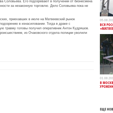
а Соловьева. Его подозревают в получении от бизнесмена
нности за незаконную торговлю. Дело Соловьева пока не
ских, приехавших в июле на Матвеевский рынок
05.08.20
подозрению в изнасиловании. Тогда в драке с
ВСЯ РО
«МАТВЕ
ую травму головы получил оперативник Антон Кудряшов.
происшествием, из Очаковского отдела полиции уволили
01.08.20
В МОСКВ
УРОЖЕНК
ЕЩЕ НОВ