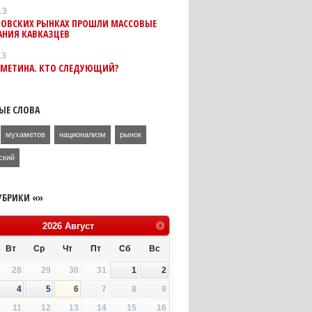
13
КОВСКИХ РЫНКАХ ПРОШЛИ МАССОВЫЕ
АНИЯ КАВКАЗЦЕВ
13
 МЕТИНА. КТО СЛЕДУЮЩИЙ?
ЫЕ СЛОВА
мухаметов
национализм
рынок
ский
УБРИКИ «»
2026
Август
Вт
Ср
Чт
Пт
Сб
Вс
28
29
30
31
1
2
4
5
6
7
8
9
11
12
13
14
15
16