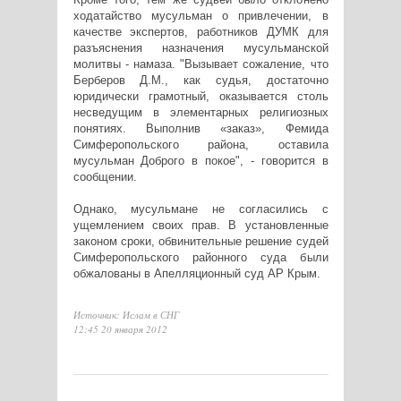
ходатайство мусульман о привлечении, в
качестве экспертов, работников ДУМК для
разъяснения назначения мусульманской
молитвы - намаза. "Вызывает сожаление, что
Берберов Д.М., как судья, достаточно
юридически грамотный, оказывается столь
несведущим в элементарных религиозных
понятиях. Выполнив «заказ», Фемида
Симферопольского района, оставила
мусульман Доброго в покое", - говорится в
сообщении.
Однако, мусульмане не согласились с
ущемлением своих прав. В установленные
законом сроки, обвинительные решение судей
Симферопольского районного суда были
обжалованы в Апелляционный суд АР Крым.
Источник: Ислам в СНГ
12:45 20 января 2012