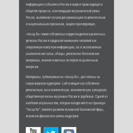
информации о событиях в России и мире и происходящих в
обществе процессах, консолидация мусульманской уммы
России, выявление случаев дискриминации по религиозным
и национальным признакам, защита прав верующих.
«Ансар.Ru» имеет собственных корреспондентов в различных
регионах России и предлагает вниманию читателей как
оперативную новостную информацию, так и эксклюзивные
аналитические статьи, обзоры, религиозно-богословские
материалы, мнения известных экспертов по различным
вопросам.
Материалы, публикуемые на «Ансар.Ru», рассчитаны на
самую широкую аудиторию. Сайт освещает как собственно
религиозную, так и политическую, экономическую, культурную,
общественную жизнь мусульман России и зарубежья. Одной из
наиболее актуальных тем, которые находят место на страницах
"Ансар.Ru", является развитие исламской банковской сферы,
исламских финансов и халяль-индустрии.