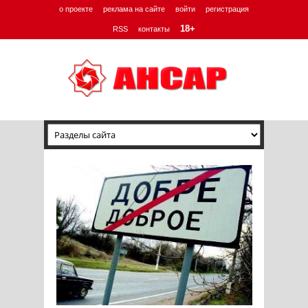
о проекте
реклама на сайте
войти
регистрация
18+
RSS
контакты