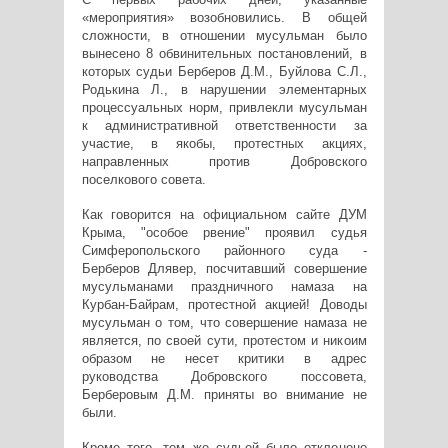
«мероприятия» возобновились. В общей
сложности, в отношении мусульман было
вынесено 8 обвинительных постановлений, в
которых судьи Берберов Д.М., Буйлова С.Л.,
Родькина Л., в нарушении элементарных
процессуальных норм, привлекли мусульман
к административной ответственности за
участие, в якобы, протестных акциях,
направленных против Добровского
поселкового совета.
Как говорится на официальном сайте ДУМ
Крыма, "особое рвение" проявил судья
Симферопольского районного суда -
Берберов Длявер, посчитавший совершение
мусульманами праздничного намаза на
Курбан-Байрам, протестной акцией! Доводы
мусульман о том, что совершение намаза не
является, по своей сути, протестом и никоим
образом не несет критики в адрес
руководства Добровского поссовета,
Берберовым Д.М. приняты во внимание не
были.
Кроме того, тем же судьей было отклонено