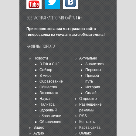
ВОЗРАСТНАЯ КАТЕГОРИЯ САЙТА
18+
При использовании материалов сайта
гиперссылка на
www.ansar.ru
обязательна!
РАЗДЕЛЫ ПОРТАЛА
Новости
Актуально
В РФ и СНГ
Аналитика
Собкор
Персоны
В мире
Прямой
Образование
путь
Общество
История
Экономика
Онлайн
Наука
О проекте
Палитра
Размещение
Здоровый
рекламы
образ жизни
RSS
Объявления
Контакты
Видео
Карта сайта
Аудио
Облако