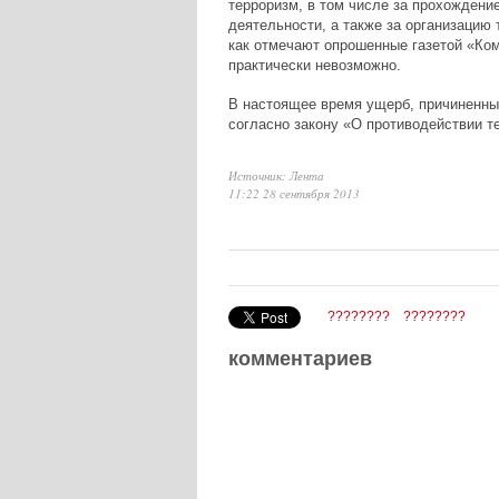
терроризм, в том числе за прохождени
деятельности, а также за организацию 
как отмечают опрошенные газетой «Ком
практически невозможно.
В настоящее время ущерб, причиненный
согласно закону «О противодействии т
Источник: Лента
11:22 28 сентября 2013
????????
????????
комментариев