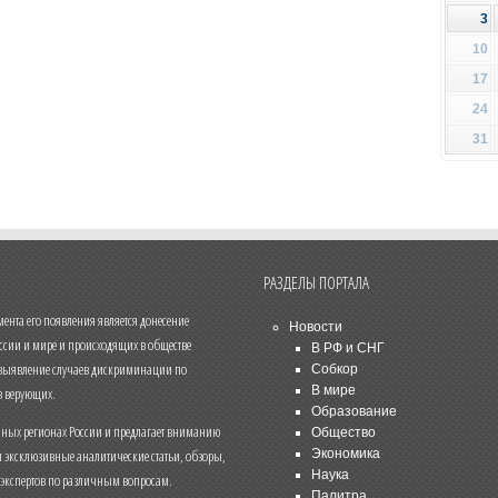
3
10
17
24
31
РАЗДЕЛЫ ПОРТАЛА
нта его появления является донесение
Новости
ссии и мире и происходящих в обществе
В РФ и СНГ
 выявление случаев дискриминации по
Собкор
В мире
 верующих.
Образование
чных регионах России и предлагает вниманию
Общество
и эксклюзивные аналитические статьи, обзоры,
Экономика
Наука
 экспертов по различным вопросам.
Палитра