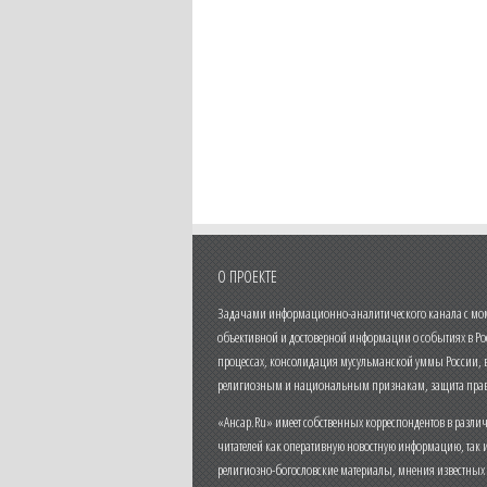
О ПРОЕКТЕ
Задачами информационно-аналитического канала с моме
объективной и достоверной информации о событиях в Ро
процессах, консолидация мусульманской уммы России,
религиозным и национальным признакам, защита прав
«Ансар.Ru» имеет собственных корреспондентов в разли
читателей как оперативную новостную информацию, так 
религиозно-богословские материалы, мнения известных