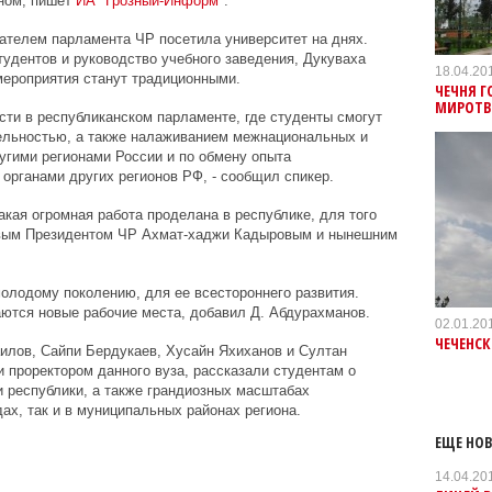
зном, пишет
ИА "Грозный-Информ"
.
дателем парламента ЧР посетила университет на днях.
тудентов и руководство учебного заведения, Дукуваха
18.04.20
мероприятия станут традиционными.
ЧЕЧНЯ 
МИРОТВ
сти в республиканском парламенте, где студенты смогут
тельностью, а также налаживанием межнациональных и
гими регионами России и по обмену опыта
рганами других регионов РФ, - сообщил спикер.
акая огромная работа проделана в республике, для того
рвым Президентом ЧР Ахмат-хаджи Кадыровым и нынешним
олодому поколению, для ее всестороннего развития.
ются новые рабочие места, добавил Д. Абдурахманов.
02.01.20
ЧЕЧЕНС
илов, Сайпи Бердукаев, Хусайн Яхиханов и Султан
и проректором данного вуза, рассказали студентам о
 республики, а также грандиозных масштабах
дах, так и в муниципальных районах региона.
ЕЩЕ НОВ
14.04.20