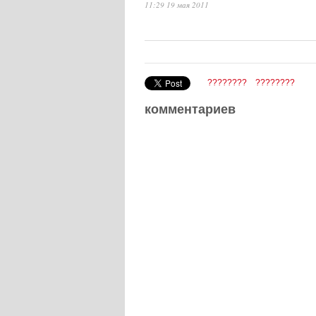
11:29 19 мая 2011
????????
????????
комментариев