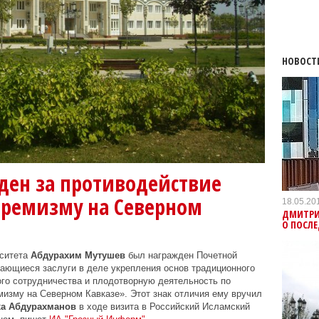
НОВОСТ
ден за противодействие
тремизму на Северном
18.05.20
ДМИТРИ
О ПОСЛ
рситета
Абдурахим Мутушев
был награжден Почетной
ающиеся заслуги в деле укрепления основ традиционного
го сотрудничества и плодотворную деятельность по
изму на Северном Кавказе». Этот знак отличия ему вручил
ха Абдурахманов
в ходе визита в Российский Исламский