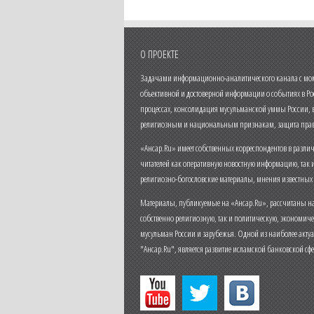
О ПРОЕКТЕ
Задачами информационно-аналитического канала с моме
объективной и достоверной информации о событиях в Ро
процессах, консолидация мусульманской уммы России,
религиозным и национальным признакам, защита прав
«Ансар.Ru» имеет собственных корреспондентов в разли
читателей как оперативную новостную информацию, так 
религиозно-богословские материалы, мнения известных
Материалы, публикуемые на «Ансар.Ru», рассчитаны на
собственно религиозную, так и политическую, экономич
мусульман России и зарубежья. Одной из наиболее актуа
"Ансар.Ru", является развитие исламской банковской сф