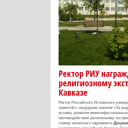
Ректор РИУ награж
религиозному экс
Кавказе
Ректор Российского Исламского униве
грамотой с нагрудным значком «За выд
ислама, развития межконфессионально
противодействию религиозному экстрем
спикер чеченского парламента
Дукува