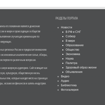
РАЗДЕЛЫ ПОРТАЛА
нта его появления является донесение
Новости
ссии и мире и происходящих в обществе
В РФ и СНГ
 выявление случаев дискриминации по
Собкор
В мире
 верующих.
Образование
чных регионах России и предлагает вниманию
Общество
и эксклюзивные аналитические статьи, обзоры,
Экономика
Наука
 экспертов по различным вопросам.
Палитра
 самую широкую аудиторию. Сайт освещает как
Здоровый образ жизни
Объявления
ескую, культурную, общественную жизнь
Видео
льных тем, которые находят место на страницах
Аудио
еры, исламских финансов и халяль-индустрии.
Библиотека
Фотогалерея