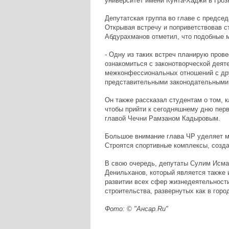
университет имени Кунта-Хаджи в Гро
Депутатская группа во главе с предсе
Открывая встречу и поприветствовав с
Абдурахманов отметил, что подобные 
- Одну из таких встреч планирую прове
ознакомиться с законотворческой дея
межконфессиональных отношений с дру
представительными законодательными о
Он также рассказал студентам о том, к
чтобы прийти к сегодняшнему дню пе
главой Чечни Рамзаном Кадыровым.
Большое внимание глава ЧР уделяет м
Строятся спортивные комплексы, созда
В свою очередь, депутаты Сулим Исма
Денильханов, который является также 
развитии всех сфер жизнедеятельности
строительства, развернутых как в горо
Фото: © "Ансар.Ru"