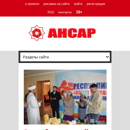
о проекте
реклама на сайте
войти
регистрация
18+
RSS
контакты