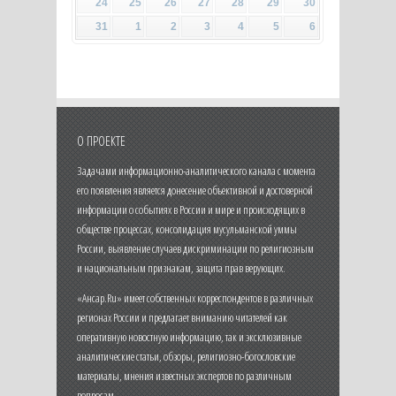
24
25
26
27
28
29
30
31
1
2
3
4
5
6
О ПРОЕКТЕ
Задачами информационно-аналитического канала с момента
его появления является донесение объективной и достоверной
информации о событиях в России и мире и происходящих в
обществе процессах, консолидация мусульманской уммы
России, выявление случаев дискриминации по религиозным
и национальным признакам, защита прав верующих.
«Ансар.Ru» имеет собственных корреспондентов в различных
регионах России и предлагает вниманию читателей как
оперативную новостную информацию, так и эксклюзивные
аналитические статьи, обзоры, религиозно-богословские
материалы, мнения известных экспертов по различным
вопросам.