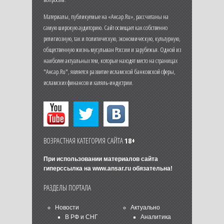
Материалы, публикуемые на «Ансар.Ru», рассчитаны на
самую широкую аудиторию. Сайт освещает как собственно
религиозную, так и политическую, экономическую, культурную,
общественную жизнь мусульман России и зарубежья. Одной из
наиболее актуальных тем, которые находят место на страницах
"Ансар.Ru", является развитие исламской банковской сферы,
исламских финансов и халяль-индустрии.
ВОЗРАСТНАЯ КАТЕГОРИЯ САЙТА
18+
При использовании материалов сайта
гиперссылка на
www.ansar.ru
обязательна!
РАЗДЕЛЫ ПОРТАЛА
Новости
Актуально
В РФ и СНГ
Аналитика