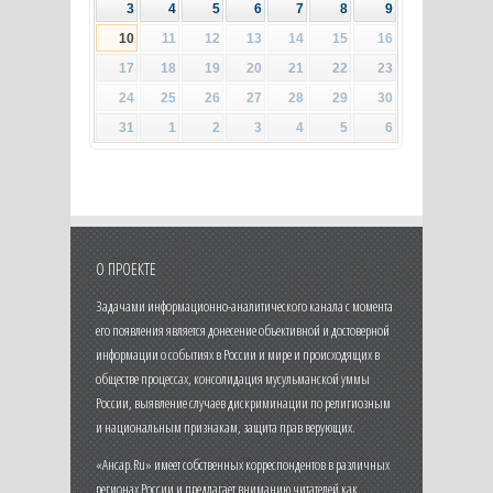
3
4
5
6
7
8
9
10
11
12
13
14
15
16
17
18
19
20
21
22
23
24
25
26
27
28
29
30
31
1
2
3
4
5
6
О ПРОЕКТЕ
Задачами информационно-аналитического канала с момента
его появления является донесение объективной и достоверной
информации о событиях в России и мире и происходящих в
обществе процессах, консолидация мусульманской уммы
России, выявление случаев дискриминации по религиозным
и национальным признакам, защита прав верующих.
«Ансар.Ru» имеет собственных корреспондентов в различных
регионах России и предлагает вниманию читателей как