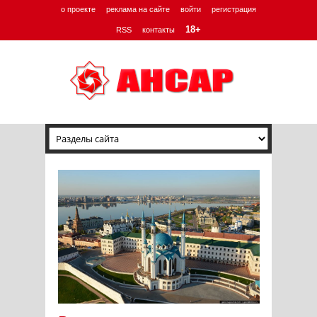
о проекте
реклама на сайте
войти
регистрация
18+
RSS
контакты