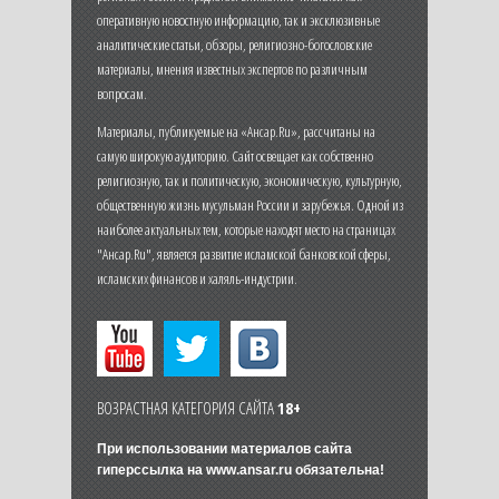
оперативную новостную информацию, так и эксклюзивные
аналитические статьи, обзоры, религиозно-богословские
материалы, мнения известных экспертов по различным
вопросам.
Материалы, публикуемые на «Ансар.Ru», рассчитаны на
самую широкую аудиторию. Сайт освещает как собственно
религиозную, так и политическую, экономическую, культурную,
общественную жизнь мусульман России и зарубежья. Одной из
наиболее актуальных тем, которые находят место на страницах
"Ансар.Ru", является развитие исламской банковской сферы,
исламских финансов и халяль-индустрии.
ВОЗРАСТНАЯ КАТЕГОРИЯ САЙТА
18+
При использовании материалов сайта
гиперссылка на
www.ansar.ru
обязательна!