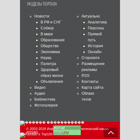
РАЗДЕЛЫ ПОРТАЛА
Новости
Актуально
В РФ и СНГ
Аналитика
Собкор
Персоны
В мире
Прямой
Образование
путь
Общество
История
Экономика
Онлайн
Наука
О проекте
Палитра
Размещение
Здоровый
рекламы
образ жизни
RSS
Объявления
Контакты
Видео
Карта сайта
Аудио
Облако
Библиотека
тегов
Фотогалерея
© 2003-2018 Информационно-аналитический канал
ANSAR