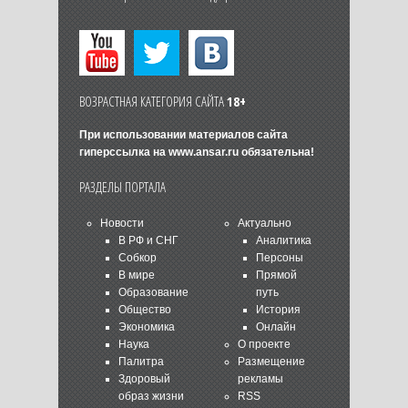
ВОЗРАСТНАЯ КАТЕГОРИЯ САЙТА
18+
При использовании материалов сайта
гиперссылка на
www.ansar.ru
обязательна!
РАЗДЕЛЫ ПОРТАЛА
Новости
Актуально
В РФ и СНГ
Аналитика
Собкор
Персоны
В мире
Прямой
Образование
путь
Общество
История
Экономика
Онлайн
Наука
О проекте
Палитра
Размещение
Здоровый
рекламы
образ жизни
RSS