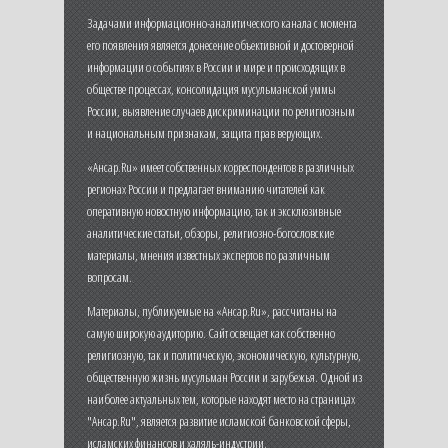
Задачами информационно-аналитического канала с момента
его появления является донесение объективной и достоверной
информации о событиях в России и мире и происходящих в
обществе процессах, консолидация мусульманской уммы
России, выявление случаев дискриминации по религиозным
и национальным признакам, защита прав верующих.
«Ансар.Ru» имеет собственных корреспондентов в различных
регионах России и предлагает вниманию читателей как
оперативную новостную информацию, так и эксклюзивные
аналитические статьи, обзоры, религиозно-богословские
материалы, мнения известных экспертов по различным
вопросам.
Материалы, публикуемые на «Ансар.Ru», рассчитаны на
самую широкую аудиторию. Сайт освещает как собственно
религиозную, так и политическую, экономическую, культурную,
общественную жизнь мусульман России и зарубежья. Одной из
наиболее актуальных тем, которые находят место на страницах
"Ансар.Ru", является развитие исламской банковской сферы,
исламских финансов и халяль-индустрии.