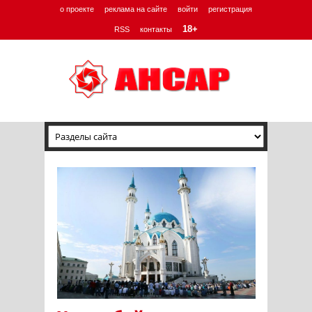
о проекте
реклама на сайте
войти
регистрация
18+
RSS
контакты