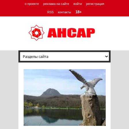
о проекте
реклама на сайте
войти
регистрация
18+
RSS
контакты