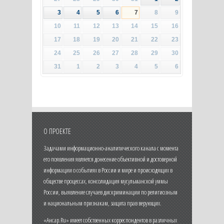
3
4
5
6
7
8
9
10
11
12
13
14
15
16
17
18
19
20
21
22
23
24
25
26
27
28
29
30
31
1
2
3
4
5
6
О ПРОЕКТЕ
Задачами информационно-аналитического канала с момента
его появления является донесение объективной и достоверной
информации о событиях в России и мире и происходящих в
обществе процессах, консолидация мусульманской уммы
России, выявление случаев дискриминации по религиозным
и национальным признакам, защита прав верующих.
«Ансар.Ru» имеет собственных корреспондентов в различных