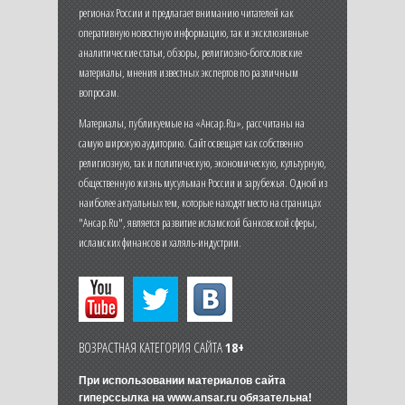
регионах России и предлагает вниманию читателей как
оперативную новостную информацию, так и эксклюзивные
аналитические статьи, обзоры, религиозно-богословские
материалы, мнения известных экспертов по различным
вопросам.
Материалы, публикуемые на «Ансар.Ru», рассчитаны на
самую широкую аудиторию. Сайт освещает как собственно
религиозную, так и политическую, экономическую, культурную,
общественную жизнь мусульман России и зарубежья. Одной из
наиболее актуальных тем, которые находят место на страницах
"Ансар.Ru", является развитие исламской банковской сферы,
исламских финансов и халяль-индустрии.
ВОЗРАСТНАЯ КАТЕГОРИЯ САЙТА
18+
При использовании материалов сайта
гиперссылка на
www.ansar.ru
обязательна!