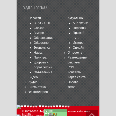
РАЗДЕЛЫ ПОРТАЛА
Новости
Актуально
В РФ и СНГ
Аналитика
Собкор
Персоны
В мире
Прямой
Образование
путь
Общество
История
Экономика
Онлайн
Наука
О проекте
Палитра
Размещение
Здоровый
рекламы
образ жизни
RSS
Объявления
Контакты
Видео
Карта сайта
Аудио
Облако
Библиотека
тегов
Фотогалерея
© 2003-2018 Информационно-аналитический канал
ANSAR