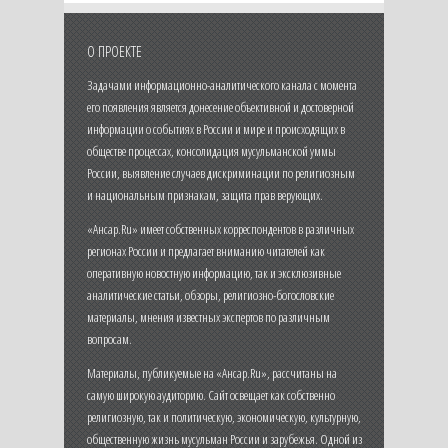
О ПРОЕКТЕ
Задачами информационно-аналитического канала с момента
его появления является донесение объективной и достоверной
информации о событиях в России и мире и происходящих в
обществе процессах, консолидация мусульманской уммы
России, выявление случаев дискриминации по религиозным
и национальным признакам, защита прав верующих.
«Ансар.Ru» имеет собственных корреспондентов в различных
регионах России и предлагает вниманию читателей как
оперативную новостную информацию, так и эксклюзивные
аналитические статьи, обзоры, религиозно-богословские
материалы, мнения известных экспертов по различным
вопросам.
Материалы, публикуемые на «Ансар.Ru», рассчитаны на
самую широкую аудиторию. Сайт освещает как собственно
религиозную, так и политическую, экономическую, культурную,
общественную жизнь мусульман России и зарубежья. Одной из