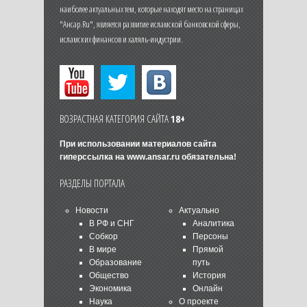
наиболее актуальных тем, которые находят место на страницах
"Ансар.Ru", является развитие исламской банковской сферы,
исламских финансов и халяль-индустрии.
ВОЗРАСТНАЯ КАТЕГОРИЯ САЙТА
18+
При использовании материалов сайта
гиперссылка на
www.ansar.ru
обязательна!
РАЗДЕЛЫ ПОРТАЛА
Новости
Актуально
В РФ и СНГ
Аналитика
Собкор
Персоны
В мире
Прямой
Образование
путь
Общество
История
Экономика
Онлайн
Наука
О проекте