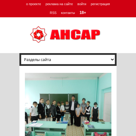
о проекте
реклама на сайте
войти
регистрация
18+
RSS
контакты