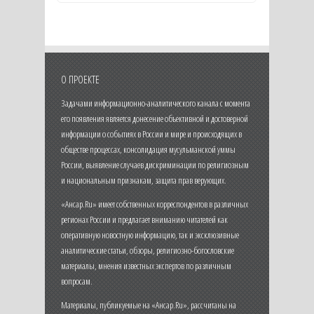
О ПРОЕКТЕ
Задачами информационно-аналитического канала с момента
его появления является донесение объективной и достоверной
информации о событиях в России и мире и происходящих в
обществе процессах, консолидация мусульманской уммы
России, выявление случаев дискриминации по религиозным
и национальным признакам, защита прав верующих.
«Ансар.Ru» имеет собственных корреспондентов в различных
регионах России и предлагает вниманию читателей как
оперативную новостную информацию, так и эксклюзивные
аналитические статьи, обзоры, религиозно-богословские
материалы, мнения известных экспертов по различным
вопросам.
Материалы, публикуемые на «Ансар.Ru», рассчитаны на