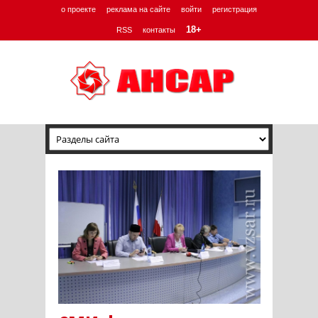
о проекте
реклама на сайте
войти
регистрация
18+
RSS
контакты