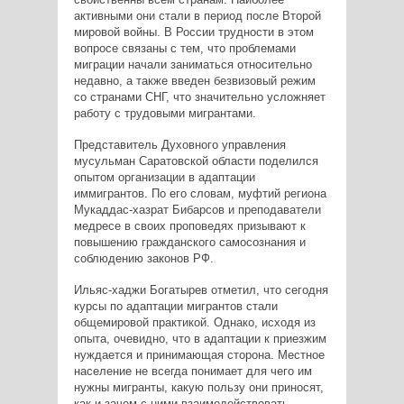
активными они стали в период после Второй
мировой войны. В России трудности в этом
вопросе связаны с тем, что проблемами
миграции начали заниматься относительно
недавно, а также введен безвизовый режим
со странами СНГ, что значительно усложняет
работу с трудовыми мигрантами.
Представитель Духовного управления
мусульман Саратовской области поделился
опытом организации в адаптации
иммигрантов. По его словам, муфтий региона
Мукаддас-хазрат Бибарсов и преподаватели
медресе в своих проповедях призывают к
повышению гражданского самосознания и
соблюдению законов РФ.
Ильяс-хаджи Богатырев отметил, что сегодня
курсы по адаптации мигрантов стали
общемировой практикой. Однако, исходя из
опыта, очевидно, что в адаптации к приезжим
нуждается и принимающая сторона. Местное
население не всегда понимает для чего им
нужны мигранты, какую пользу они приносят,
как и зачем с ними взаимодействовать.