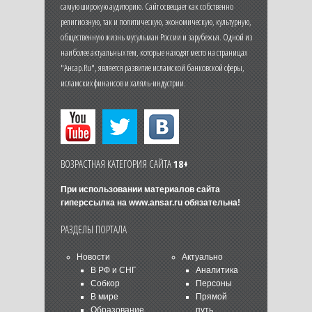
самую широкую аудиторию. Сайт освещает как собственно
религиозную, так и политическую, экономическую, культурную,
общественную жизнь мусульман России и зарубежья. Одной из
наиболее актуальных тем, которые находят место на страницах
"Ансар.Ru", является развитие исламской банковской сферы,
исламских финансов и халяль-индустрии.
ВОЗРАСТНАЯ КАТЕГОРИЯ САЙТА
18+
При использовании материалов сайта
гиперссылка на
www.ansar.ru
обязательна!
РАЗДЕЛЫ ПОРТАЛА
Новости
Актуально
В РФ и СНГ
Аналитика
Собкор
Персоны
В мире
Прямой
Образование
путь