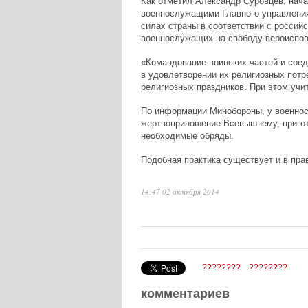
Как отметил Александр Суровцев, нач
военнослужащими Главного управления
силах страны в соответствии с россий
военнослужащих на свободу вероиспов
«Командование воинских частей и сое
в удовлетворении их религиозных потре
религиозных праздников. При этом учи
По информации Минобороны, у военно
жертвоприношение Всевышнему, пригот
необходимые обряды.
Подобная практика существует и в пра
14:47 02 октября 2014
????????
????????
комментариев