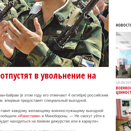
НОВОСТ
отпустят в увольнение на
18.08.20
ВОЕННО
ЦЕННОСТ
ан-байрам (в этом году его отмечают 4 октября) российским
, впервые предоставят специальный выходной.
оставит каждому желающему военнослужащему выходной
 сообщили
«Известиям»
в Минобороны. — Не смогут уйти в
 будет находиться на боевом дежурстве или в карауле».