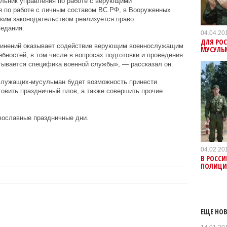
альник управления по работе с верующими
 по работе с личным составом ВС РФ, в Вооруженных
ским законодательством реализуется право
едания.
04.04.20
ДЛЯ РО
динений оказывает содействие верующим военнослужащим
МУСУЛЬ
бностей, в том числе в вопросах подготовки и проведения
тывается специфика военной службы», — рассказал он.
служащих-мусульман будет возможность принести
овить праздничный плов, а также совершить прочие
вославные праздничные дни.
04.02.20
В РОСС
ПОЛИЦИ
ЕЩЕ НОВ