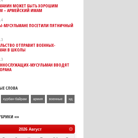
14
МАНИН МОЖЕТ БЫТЬ ХОРОШИМ
М – АРМЕЙСКИЙ ИМАМ
14
Ы-МУСУЛЬМАНЕ ПОСЕТИЛИ ПЯТНИЧНЫЙ
13
ЕЛЬСТВО ОТПРАВИТ ВОЕННЫХ-
МАН В ШКОЛЫ
13
ЕННОСЛУЖАЩИХ-МУСУЛЬМАН ВВОДЯТ
ОРАНА
ЫЕ СЛОВА
курбан-байрам
армия
военные
ид
УБРИКИ «»
2026
Август