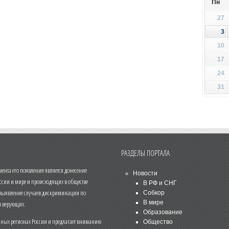
Пн
27
3
10
17
24
31
РАЗДЕЛЫ ПОРТАЛА
нта его появления является донесение
Новости
ссии и мире и происходящих в обществе
В РФ и СНГ
 выявление случаев дискриминации по
Собкор
В мире
 верующих.
Образование
чных регионах России и предлагает вниманию
Общество