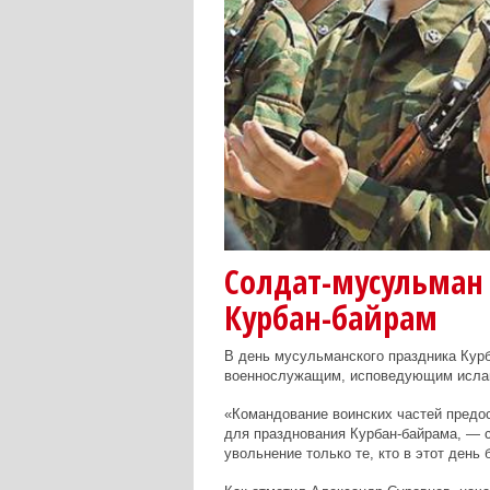
Солдат-мусульман 
Курбан-байрам
В день мусульманского праздника Курб
военнослужащим, исповедующим ислам
«Командование воинских частей пред
для празднования Курбан-байрама, —
увольнение только те, кто в этот день