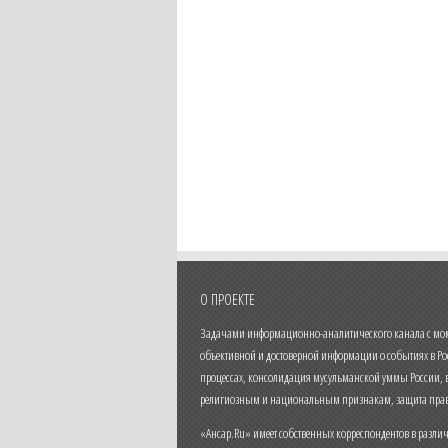
О ПРОЕКТЕ
Задачами информационно-аналитического канала с моме
объективной и достоверной информации о событиях в Ро
процессах, консолидация мусульманской уммы России,
религиозным и национальным признакам, защита прав
«Ансар.Ru» имеет собственных корреспондентов в разли