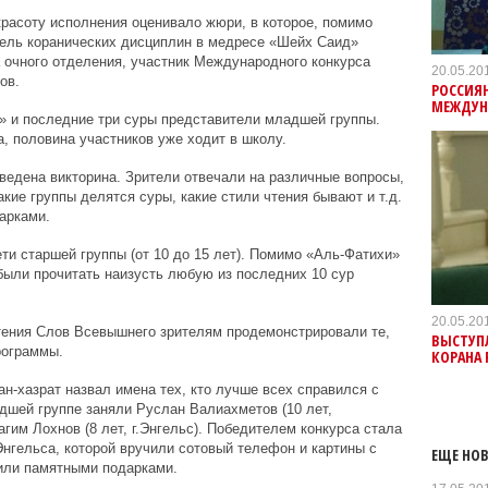
красоту исполнения оценивало жюри, в которое, помимо
ель коранических дисциплин в медресе «Шейх Саид»
а очного отделения, участник Международного конкурса
20.05.20
ов.
РОССИЯ
МЕЖДУН
» и последние три суры представители младшей группы.
, половина участников уже ходит в школу.
едена викторина. Зрители отвечали на различные вопросы,
какие группы делятся суры, какие стили чтения бывают и т.д.
арками.
ти старшей группы (от 10 до 15 лет). Помимо «Аль-Фатихи»
ыли прочитать наизусть любую из последних 10 сур
20.05.20
тения Слов Всевышнего зрителям продемонстрировали те,
ВЫСТУПЛ
рограммы.
КОРАНА 
-хазрат назвал имена тех, кто лучше всех справился с
адшей группе заняли Руслан Валиахметов (10 лет,
агим Лохнов (8 лет, г.Энгельс). Победителем конкурса стала
нгельса, которой вручили сотовый телефон и картины с
ЕЩЕ НОВ
дили памятными подарками.