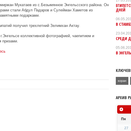
17.05.20
ЕГИПЕТС
миржан Мукатаев из с.Безымянное Энгельсского района. Он
ДНЕЙ
рами стали Абдул Падаров и Сулейман Хаметов из
 памятными подарками.
06.05.20
В СТАМБ
мпатий получил трехлетний Зелимхан Актау.
23.04.20
 г.Энгельсе коллективной фотографией, чаепитием и
СРЕДИ 
м призами.
05.06.20
есь
В ЭНГЕЛ
КЛЮЧЕВ
коран
АРХИВ Р
Пн
27