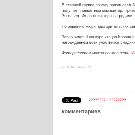
В старшей группе победу праздновал А
получил планшетный компьютер. Призе
Энгельса. Их организаторы наградили
По решению жюри приз зрительских си
Завершился II конкурс чтецов Корана в
награждением всех участников сладки
Фоторепортаж можно посмотреть
зд
10:56 04 июня 2013
????????
????????
комментариев