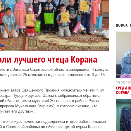
НОВОСТ
али лучшего чтеца Корана
чети г.Энгельса Саратовской области завершился II конкурс
яли участие 25 мальчиков и девочек в возрасте от 3 до 15
29.05.20
СРЕДИ 
ением аятов Священного Писания имам-хатыб мечети п.им.
КОРАНА
-хазрат Турсунходжаев. Затем к собравшимся обратился
ой области, имам-мухтасиб Энгельсского района Рушан-
пророка Мухаммада (мир ему), в котором сказано, что
бучает его другим».
, что конкурс является подведением итогов работы имамов
й и Советский районы) по обучению детей сурам Корана.