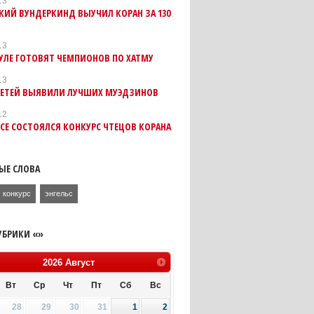
13
КИЙ ВУНДЕРКИНД ВЫУЧИЛ КОРАН ЗА 130
13
УЛЕ ГОТОВЯТ ЧЕМПИОНОВ ПО ХАТМУ
13
ДЕТЕЙ ВЫЯВИЛИ ЛУЧШИХ МУЭДЗИНОВ
12
ЬСЕ СОСТОЯЛСЯ КОНКУРС ЧТЕЦОВ КОРАНА
ЫЕ СЛОВА
конкурс
энгельс
УБРИКИ «»
2026
Август
Вт
Ср
Чт
Пт
Сб
Вс
28
29
30
31
1
2