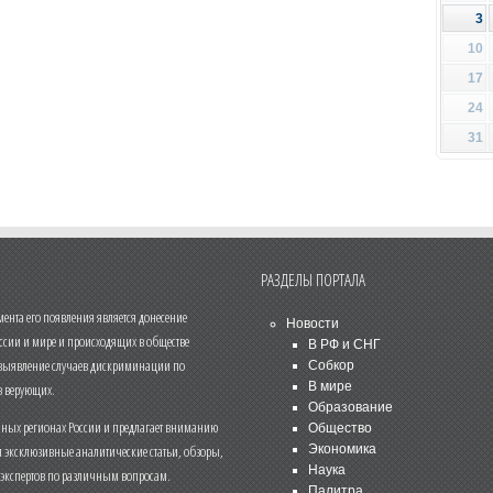
3
10
17
24
31
РАЗДЕЛЫ ПОРТАЛА
нта его появления является донесение
Новости
ссии и мире и происходящих в обществе
В РФ и СНГ
 выявление случаев дискриминации по
Собкор
В мире
 верующих.
Образование
чных регионах России и предлагает вниманию
Общество
и эксклюзивные аналитические статьи, обзоры,
Экономика
Наука
 экспертов по различным вопросам.
Палитра