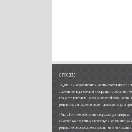
О ПРОЕКТЕ
Задачами информационно-аналитического канала с моме
объективной и достоверной информации о событиях в Ро
процессах, консолидация мусульманской уммы России,
религиозным и национальным признакам, защита прав
«Ансар.Ru» имеет собственных корреспондентов в разли
читателей как оперативную новостную информацию, так 
религиозно-богословские материалы, мнения известных