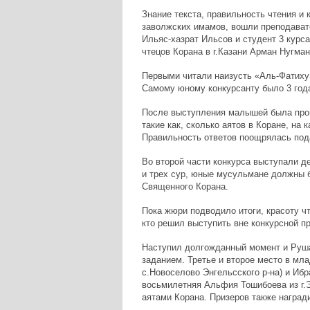
Знание текста, правильность чтения и 
заволжских имамов, вошли преподават
Ильяс-хазрат Ильсов и студент 3 курс
чтецов Корана в г.Казани Арман Нугман
Первыми читали наизусть «Аль-Фатиху
Самому юному конкурсанту было 3 года
После выступления малышей была пров
такие как, сколько аятов в Коране, на 
Правильность ответов поощрялась под
Во второй части конкурса выступали де
и трех сур, юные мусульмане должны б
Священного Корана.
Пока жюри подводило итоги, красоту ч
кто решил выступить вне конкурсной п
Наступил долгожданный момент и Рушан
заданием. Третье и второе место в мл
с.Новоселово Энгельсского р-на) и Ибр
восьмилетняя Альфия Тошибоева из г.Э
аятами Корана. Призеров также награ