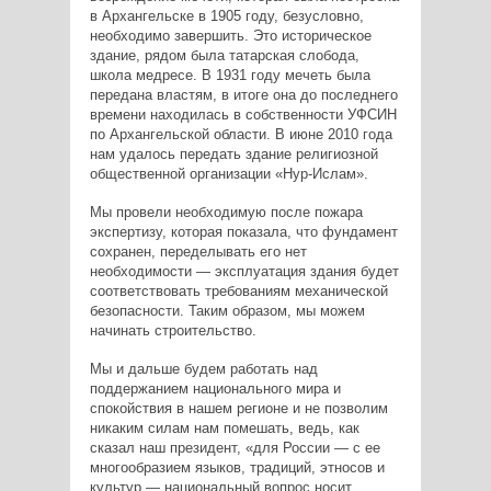
в Архангельске в 1905 году, безусловно,
необходимо завершить. Это историческое
здание, рядом была татарская слобода,
школа медресе. В 1931 году мечеть была
передана властям, в итоге она до последнего
времени находилась в собственности УФСИН
по Архангельской области. В июне 2010 года
нам удалось передать здание религиозной
общественной организации «Нур-Ислам».
Мы провели необходимую после пожара
экспертизу, которая показала, что фундамент
сохранен, переделывать его нет
необходимости — эксплуатация здания будет
соответствовать требованиям механической
безопасности. Таким образом, мы можем
начинать строительство.
Мы и дальше будем работать над
поддержанием национального мира и
спокойствия в нашем регионе и не позволим
никаким силам нам помешать, ведь, как
сказал наш президент, «для России — с ее
многообразием языков, традиций, этносов и
культур — национальный вопрос носит