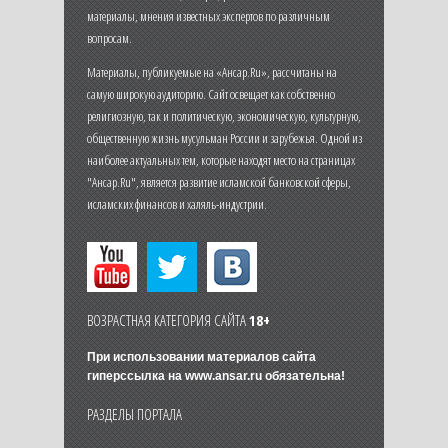
материалы, мнения известных экспертов по различным
вопросам.
Материалы, публикуемые на «Ансар.Ru», рассчитаны на
самую широкую аудиторию. Сайт освещает как собственно
религиозную, так и политическую, экономическую, культурную,
общественную жизнь мусульман России и зарубежья. Одной из
наиболее актуальных тем, которые находят место на страницах
"Ансар.Ru", является развитие исламской банковской сферы,
исламских финансов и халяль-индустрии.
ВОЗРАСТНАЯ КАТЕГОРИЯ САЙТА
18+
При использовании материалов сайта
гиперссылка на
www.ansar.ru
обязательна!
РАЗДЕЛЫ ПОРТАЛА