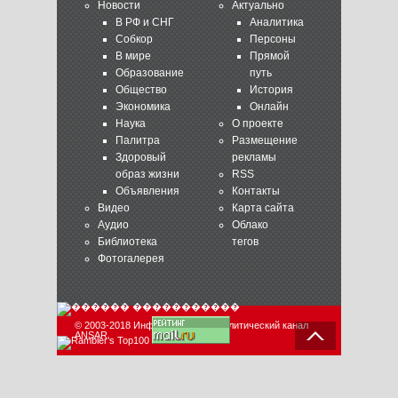
Новости
Актуально
В РФ и СНГ
Аналитика
Собкор
Персоны
В мире
Прямой
Образование
путь
Общество
История
Экономика
Онлайн
Наука
О проекте
Палитра
Размещение
Здоровый
рекламы
образ жизни
RSS
Объявления
Контакты
Видео
Карта сайта
Аудио
Облако
Библиотека
тегов
Фотогалерея
© 2003-2018 Информационно-аналитический канал
ANSAR