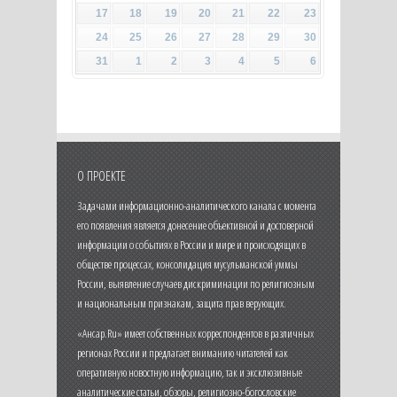
17
18
19
20
21
22
23
24
25
26
27
28
29
30
31
1
2
3
4
5
6
О ПРОЕКТЕ
Задачами информационно-аналитического канала с момента
его появления является донесение объективной и достоверной
информации о событиях в России и мире и происходящих в
обществе процессах, консолидация мусульманской уммы
России, выявление случаев дискриминации по религиозным
и национальным признакам, защита прав верующих.
«Ансар.Ru» имеет собственных корреспондентов в различных
регионах России и предлагает вниманию читателей как
оперативную новостную информацию, так и эксклюзивные
аналитические статьи, обзоры, религиозно-богословские