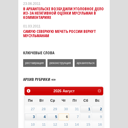
23.06.2011
В АРХАНГЕЛЬСКЕ ВОЗБУДИЛИ УГОЛОВНОЕ ДЕЛО
ИЗ-ЗА НЕГАТИВНОЙ ОЦЕНКИ МУСУЛЬМАН В
КОММЕНТАРИЯХ
01.03.2011
САМУЮ СЕВЕРНУЮ МЕЧЕТЬ РОССИИ ВЕРНУТ
МУСУЛЬМАНАМ
КЛЮЧЕВЫЕ СЛОВА
реставрация
реконструкция
архангельск
АРХИВ РУБРИКИ «»
2026
Август
Пн
Вт
Ср
Чт
Пт
Сб
Вс
27
28
29
30
31
1
2
3
4
5
6
7
8
9
10
11
12
13
14
15
16