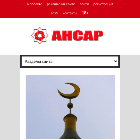
о проекте
реклама на сайте
войти
регистрация
18+
RSS
контакты