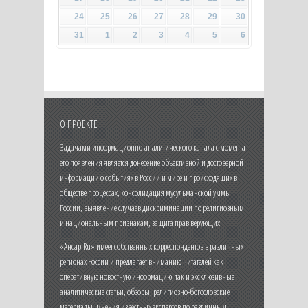
24
25
26
27
28
29
30
31
1
2
3
4
5
6
О ПРОЕКТЕ
Задачами информационно-аналитического канала с момента
его появления является донесение объективной и достоверной
информации о событиях в России и мире и происходящих в
обществе процессах, консолидация мусульманской уммы
России, выявление случаев дискриминации по религиозным
и национальным признакам, защита прав верующих.
«Ансар.Ru» имеет собственных корреспондентов в различных
регионах России и предлагает вниманию читателей как
оперативную новостную информацию, так и эксклюзивные
аналитические статьи, обзоры, религиозно-богословские
материалы, мнения известных экспертов по различным