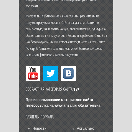
вопросам.
Материалы, публикуемые на «Ансар.Ru», рассчитаны на
самую широкую аудиторию. Сайт освещает как собственно
религиозную, так и политическую, экономическую, культурную,
общественную жизнь мусульман России и зарубежья. Одной из
наиболее актуальных тем, которые находят место на страницах
"Ансар.Ru", является развитие исламской банковской сферы,
исламских финансов и халяль-индустрии.
ВОЗРАСТНАЯ КАТЕГОРИЯ САЙТА
18+
При использовании материалов сайта
гиперссылка на
www.ansar.ru
обязательна!
РАЗДЕЛЫ ПОРТАЛА
Новости
Актуально