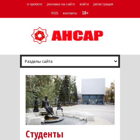
о проекте
реклама на сайте
войти
регистрация
18+
RSS
контакты
Студенты