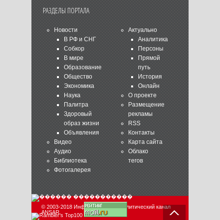
РАЗДЕЛЫ ПОРТАЛА
Новости
Актуально
В РФ и СНГ
Аналитика
Собкор
Персоны
В мире
Прямой
Образование
путь
Общество
История
Экономика
Онлайн
Наука
О проекте
Палитра
Размещение
Здоровый
рекламы
образ жизни
RSS
Объявления
Контакты
Видео
Карта сайта
Аудио
Облако
Библиотека
тегов
Фотогалерея
© 2003-2018 Информационно-аналитический канал
ANSAR