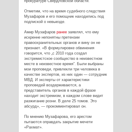
прокуратуре Свердловской области.
Отметим, что на время судебного следствия
Музафаров и его помощник находились под
подпиской о невыезде.
Амир Музафаров
ранее
заявлял, что ему
искренне непонятны претензии
правоохранительных органов и вину он не
признает. «В формулировке обвинения
говорится, что „с 2010 года создал
экстремистское сообщество в неизвестном
месте в неизвестное время”. Были выбраны
мои проповеди, привлекли три человека в
качестве экспертов, из них один — сотрудник
МВД. И эксперты от характеристики
проповедей воздерживаются, а
представитель органов в каждой фразе
находит экстремизм, в каждом слове видит
разжигание розни. В деле 25 томов. Это
абсурд», — прокомментировал он.
По мнению Музафарова, его арестом
пытаются оправдать закрытие мечети
«Рахмат».