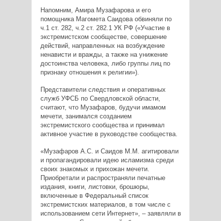
Напомним, Амира Музафарова и его
помощника Магомета Саидова обвиняли по
ч.1 ст. 282, ч.2 ст. 282.1 УК РФ («Участие в
экстремистском сообществе, совершение
действий, направленных на возбуждение
ненависти и вражды, а также на унижение
достоинства человека, либо группы лиц по
признаку отношения к религии»).
Представители следствия и оперативных
служб УФСБ по Свердловской области,
считают, что Музафаров, будучи имамом
мечети, занимался созданием
экстремистского сообщества и принимал
активное участие в руководстве сообщества.
«Музафаров А.С. и Саидов М.М. агитировали
и пропагандировали идею исламизма среди
своих знакомых и прихожан мечети.
Приобретали и распространяли печатные
издания, книги, листовки, брошюры,
включенные в Федеральный список
экстремистских материалов, в том числе с
использованием сети Интернет», – заявляли в