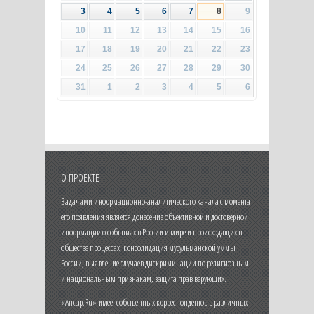
3
4
5
6
7
8
9
10
11
12
13
14
15
16
17
18
19
20
21
22
23
24
25
26
27
28
29
30
31
1
2
3
4
5
6
О ПРОЕКТЕ
Задачами информационно-аналитического канала с момента
его появления является донесение объективной и достоверной
информации о событиях в России и мире и происходящих в
обществе процессах, консолидация мусульманской уммы
России, выявление случаев дискриминации по религиозным
и национальным признакам, защита прав верующих.
«Ансар.Ru» имеет собственных корреспондентов в различных