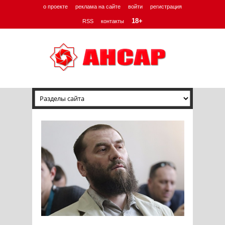
о проекте
реклама на сайте
войти
регистрация
18+
RSS
контакты