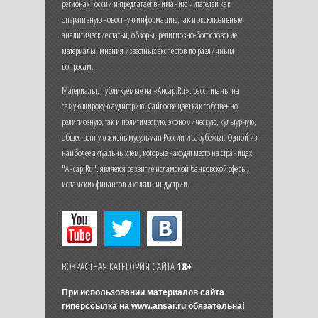
регионах России и предлагает вниманию читателей как
оперативную новостную информацию, так и эксклюзивные
аналитические статьи, обзоры, религиозно-богословские
материалы, мнения известных экспертов по различным
вопросам.
Материалы, публикуемые на «Ансар.Ru», рассчитаны на
самую широкую аудиторию. Сайт освещает как собственно
религиозную, так и политическую, экономическую, культурную,
общественную жизнь мусульман России и зарубежья. Одной из
наиболее актуальных тем, которые находят место на страницах
"Ансар.Ru", является развитие исламской банковской сферы,
исламских финансов и халяль-индустрии.
ВОЗРАСТНАЯ КАТЕГОРИЯ САЙТА
18+
При использовании материалов сайта
гиперссылка на
www.ansar.ru
обязательна!