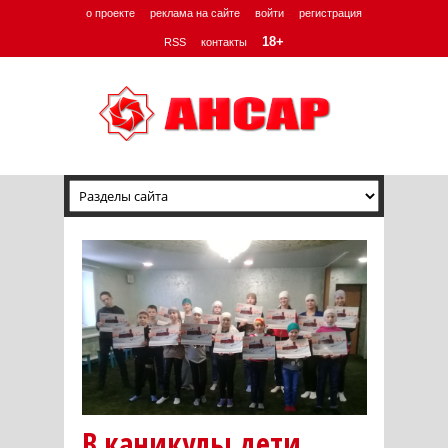
о проекте
реклама на сайте
войти
регистрация
18+
RSS
контакты
В каникулы дети