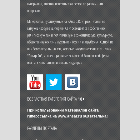
материалы, мнения известных экспертов по различным
вопросам.
Материалы, публикуемые на «Ансар.Ru», рассчитаны на
самую широкую аудиторию. Сайт освещает как собственно
религиозную, так и политическую, экономическую, культурную,
общественную жизнь мусульман России и зарубежья. Одной из
наиболее актуальных тем, которые находят место на страницах
"Ансар.Ru", является развитие исламской банковской сферы,
исламских финансов и халяль-индустрии.
ВОЗРАСТНАЯ КАТЕГОРИЯ САЙТА
18+
При использовании материалов сайта
гиперссылка на
www.ansar.ru
обязательна!
РАЗДЕЛЫ ПОРТАЛА