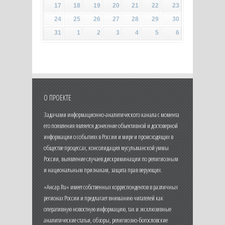
17
18
19
20
21
22
23
24
25
26
27
28
29
30
31
1
2
3
4
5
6
О ПРОЕКТЕ
Задачами информационно-аналитического канала с момента
его появления является донесение объективной и достоверной
информации о событиях в России и мире и происходящих в
обществе процессах, консолидация мусульманской уммы
России, выявление случаев дискриминации по религиозным
и национальным признакам, защита прав верующих.
«Ансар.Ru» имеет собственных корреспондентов в различных
регионах России и предлагает вниманию читателей как
оперативную новостную информацию, так и эксклюзивные
аналитические статьи, обзоры, религиозно-богословские