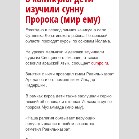
изучили сунну
Пророка (мир ему)
Ежегодно в период зимних каникул в селе
Суляевка Лопатинского района Пензенской
области проходят курсы по основам Ислама.
На уроках мальчики и девочки заучивали
суры из Священного Писания, а также
освоили арабский язык, сообщает
dumpo.ru
.
Занятия с ними проводил имам Равиль-хазрат
Арсланов и его помощником Ильдар
Надершин .
В рамках курса дети также заслушали серию
лекций об основах и столпах Ислама и сунне
пророка Мухаммада (мир ему).
«Наша религия
обязывает верующих
получать знания в любом возрасте», -
отметил Равиль-хазрат.