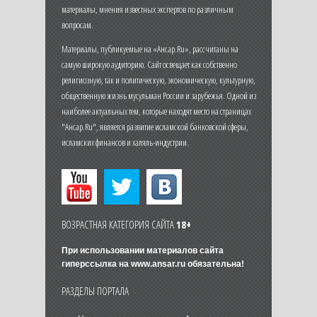
материалы, мнения известных экспертов по различным
вопросам.
Материалы, публикуемые на «Ансар.Ru», рассчитаны на
самую широкую аудиторию. Сайт освещает как собственно
религиозную, так и политическую, экономическую, культурную,
общественную жизнь мусульман России и зарубежья. Одной из
наиболее актуальных тем, которые находят место на страницах
"Ансар.Ru", является развитие исламской банковской сферы,
исламских финансов и халяль-индустрии.
ВОЗРАСТНАЯ КАТЕГОРИЯ САЙТА
18+
При использовании материалов сайта
гиперссылка на
www.ansar.ru
обязательна!
РАЗДЕЛЫ ПОРТАЛА