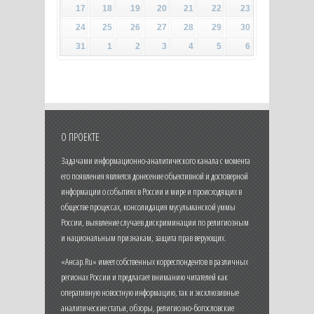
17
18
19
20
21
22
23
24
25
26
27
28
29
30
31
1
2
3
4
5
6
О ПРОЕКТЕ
Задачами информационно-аналитического канала с момента
его появления является донесение объективной и достоверной
информации о событиях в России и мире и происходящих в
обществе процессах, консолидация мусульманской уммы
России, выявление случаев дискриминации по религиозным
и национальным признакам, защита прав верующих.
«Ансар.Ru» имеет собственных корреспондентов в различных
регионах России и предлагает вниманию читателей как
оперативную новостную информацию, так и эксклюзивные
аналитические статьи, обзоры, религиозно-богословские