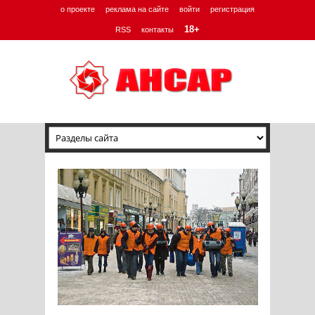
о проекте
реклама на сайте
войти
регистрация
18+
RSS
контакты