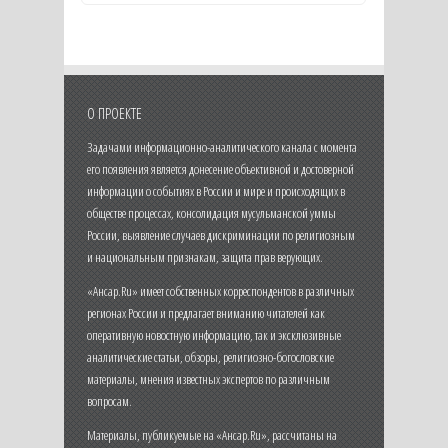
О ПРОЕКТЕ
Задачами информационно-аналитического канала с момента
его появления является донесение объективной и достоверной
информации о событиях в России и мире и происходящих в
обществе процессах, консолидация мусульманской уммы
России, выявление случаев дискриминации по религиозным
и национальным признакам, защита прав верующих.
«Ансар.Ru» имеет собственных корреспондентов в различных
регионах России и предлагает вниманию читателей как
оперативную новостную информацию, так и эксклюзивные
аналитические статьи, обзоры, религиозно-богословские
материалы, мнения известных экспертов по различным
вопросам.
Материалы, публикуемые на «Ансар.Ru», рассчитаны на