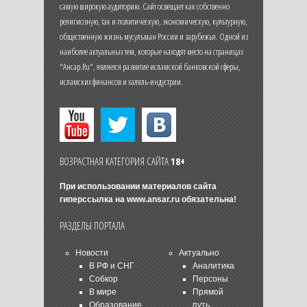
самую широкую аудиторию. Сайт освещает как собственно
религиозную, так и политическую, экономическую, культурную,
общественную жизнь мусульман России и зарубежья. Одной из
наиболее актуальных тем, которые находят место на страницах
"Ансар.Ru", является развитие исламской банковской сферы,
исламских финансов и халяль-индустрии.
ВОЗРАСТНАЯ КАТЕГОРИЯ САЙТА
18+
При использовании материалов сайта
гиперссылка на
www.ansar.ru
обязательна!
РАЗДЕЛЫ ПОРТАЛА
Новости
Актуально
В РФ и СНГ
Аналитика
Собкор
Персоны
В мире
Прямой
Образование
путь