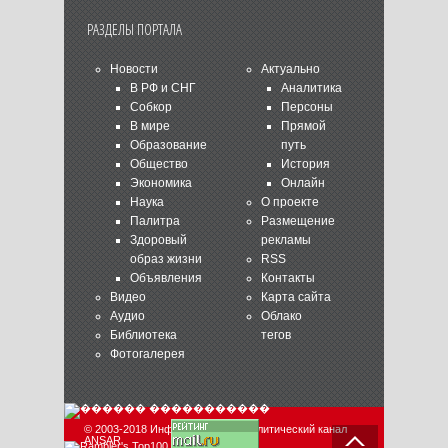
РАЗДЕЛЫ ПОРТАЛА
Новости
Актуально
В РФ и СНГ
Аналитика
Собкор
Персоны
В мире
Прямой
Образование
путь
Общество
История
Экономика
Онлайн
Наука
О проекте
Палитра
Размещение
Здоровый
рекламы
образ жизни
RSS
Объявления
Контакты
Видео
Карта сайта
Аудио
Облако
Библиотека
тегов
Фотогалерея
© 2003-2018 Информационно-аналитический канал
ANSAR