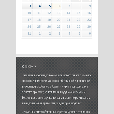
3
4
5
6
7
8
9
10
11
12
13
14
15
16
17
18
19
20
21
22
23
24
25
26
27
28
29
30
31
1
2
3
4
5
6
О ПРОЕКТЕ
Задачами информационно-аналитического канала с момента
его появления является донесение объективной и достоверной
информации о событиях в России и мире и происходящих в
обществе процессах, консолидация мусульманской уммы
России, выявление случаев дискриминации по религиозным
и национальным признакам, защита прав верующих.
«Ансар.Ru» имеет собственных корреспондентов в различных