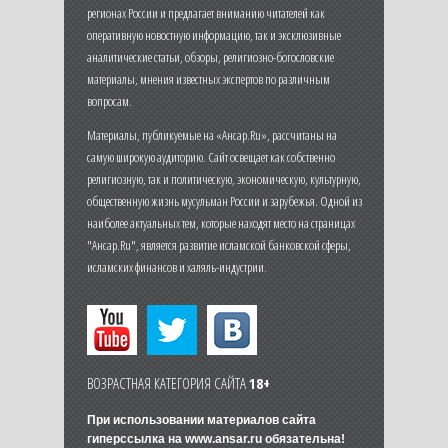
регионах России и предлагает вниманию читателей как
оперативную новостную информацию, так и эксклюзивные
аналитические статьи, обзоры, религиозно-богословские
материалы, мнения известных экспертов по различным
вопросам.
Материалы, публикуемые на «Ансар.Ru», рассчитаны на
самую широкую аудиторию. Сайт освещает как собственно
религиозную, так и политическую, экономическую, культурную,
общественную жизнь мусульман России и зарубежья. Одной из
наиболее актуальных тем, которые находят место на страницах
"Ансар.Ru", является развитие исламской банковской сферы,
исламских финансов и халяль-индустрии.
ВОЗРАСТНАЯ КАТЕГОРИЯ САЙТА
18+
При использовании материалов сайта
гиперссылка на
www.ansar.ru
обязательна!