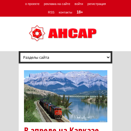
о проекте
реклама на сайте
войти
регистрация
18+
RSS
контакты
В апреле на Кавказе