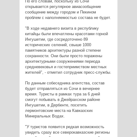
По его словам, поскольку из Сочи
открывается регулярное авиасообщение
сообщение между городом и Пекином
проблем с наполняемостью состава не будет.
"В ходе недавнего визита в республику
китайцы были впечатлены красотами горной
Ингушетии, где сосредоточено 89
исторических селений, свыше 1000
памятников архитектуры разной степени
сохранности. Они были просто поражены
архитектурными сооружениями периода
средневековья и гостеприимством местных
жителей", - отметил сотрудник пресс-службы.
По данным собеседника агентства, состав
будет отправляться из Сочи в вечернее
время. Туристы в рамках тура за 6 дней
смогут побывать в Джейрахском районе
Ингушетии, в Дербенте, посетить
лермонтовские места на Кавказских
Минеральных Водах.
"У туристов появится редкая возможность
увидеть сразу все северокавказские регионы