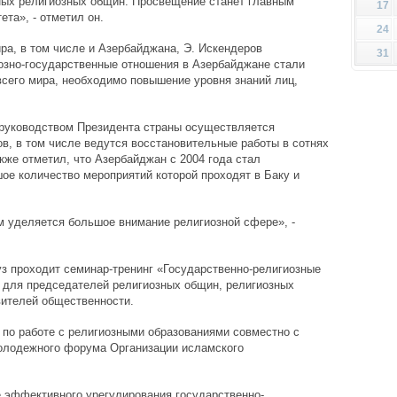
ных религиозных общин. Просвещение станет главным
17
та», - отметил он.
24
ра, в том числе и Азербайджана, Э. Искендеров
31
иозно-государственные отношения в Азербайджане стали
всего мира, необходимо повышение уровня знаний лиц,
 руководством Президента страны осуществляется
в, в том числе ведутся восстановительные работы в сотнях
кже отметил, что Азербайджан с 2004 года стал
ое количество мероприятий которой проходят в Баку и
м уделяется большое внимание религиозной сфере», -
уз проходит семинар-тренинг «Государственно-религиозные
» для председателей религиозных общин, религиозных
вителей общественности.
по работе с религиозными образованиями совместно с
олодежного форума Организации исламского
 эффективного урегулирования государственно-