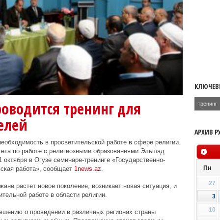
КЛЮЧЕВ
роводится тренинг для
тренинг
елей
АРХИВ Р
еобходимость в просветительской работе в сфере религии.
тета по работе с религиозными образованиями Эльшад
 октября в Огузе семинаре-тренинге «Государственно-
Пн
ьская работа», сообщает
1news.az
.
27
ане растет новое поколение, возникает новая ситуация, и
ительной работе в области религии.
3
10
ешению о проведении в различных регионах страны