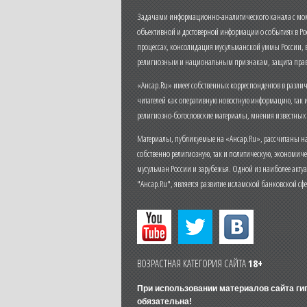
Задачами информационно-аналитического канала с моме
объективной и достоверной информации о событиях в Ро
процессах, консолидация мусульманской уммы России,
религиозным и национальным признакам, защита прав
«Ансар.Ru» имеет собственных корреспондентов в разли
читателей как оперативную новостную информацию, так 
религиозно-богословские материалы, мнения известных
Материалы, публикуемые на «Ансар.Ru», рассчитаны на
собственно религиозную, так и политическую, экономич
мусульман России и зарубежья. Одной из наиболее актуа
"Ансар.Ru", является развитие исламской банковской сф
ВОЗРАСТНАЯ КАТЕГОРИЯ САЙТА
18+
При использовании материалов сайта г
обязательна!