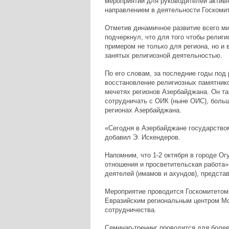
мероприятий для руководителей актив
направлением в деятельности Госкомите
Отметив динамичное развитие всего ми
подчеркнул, что для того чтобы религ
примером не только для региона, но и 
занятых религиозной деятельностью.
По его словам, за последние годы под
восстановление религиозных памятнико
мечетях регионов Азербайджана. Он та
сотрудничать с ОИК (ныне ОИС), больш
регионах Азербайджана.
«Сегодня в Азербайджане государство
добавил Э. Искендеров.
Напомним, что 1-2 октября в городе Ог
отношения и просветительская работа
деятелей (имамов и ахундов), предста
Мероприятие проводится Госкомитетом 
Евразийским региональным центром М
сотрудничества.
Семинар-тренинг проводится для более