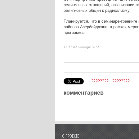
религиозных отношений, организации р
религиозных общин к радикализму.
Планируется, что в семинаре-тренинге 
районов Азербайджана, в рамках меро
программы.
17:57 02 октября 2012
????????
????????
комментариев
О ПРОЕКТЕ