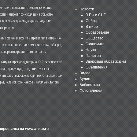
нта его появления является донесение
Новости
ссии и мире и происходящих в обществе
В РФ и СНГ
 выявление случаев дискриминации по
Собкор
В мире
 верующих.
Образование
чных регионах России и предлагает вниманию
Общество
и эксклюзивные аналитические статьи, обзоры,
Экономика
Наука
 экспертов по различным вопросам.
Палитра
 самую широкую аудиторию. Сайт освещает как
Здоровый образ жизни
Объявления
ескую, культурную, общественную жизнь
Видео
льных тем, которые находят место на страницах
Аудио
еры, исламских финансов и халяль-индустрии.
Библиотека
Фотогалерея
иперссылка на
www.ansar.ru