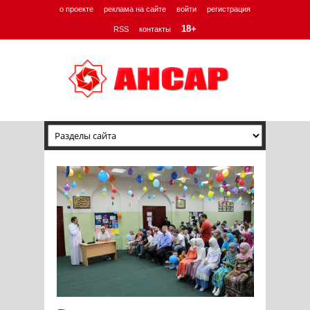
о проекте
реклама на сайте
войти
регистрация
18+
RSS
контакты