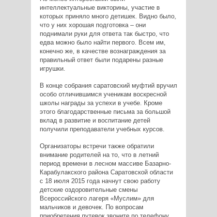
интеллектуальные викторины, участие в
которых приняло много детишек. Видно было,
что у них хорошая подготовка – они
поднимали руки для ответа так быстро, что
едва можно было найти первого. Всем им,
конечно же, в качестве вознаграждения за
правильный ответ были подарены разные
игрушки.
В конце собрания саратовский муфтий вручил
особо отличившимся ученикам воскресной
школы награды за успехи в учебе. Кроме
этого благодарственные письма за большой
вклад в развитие и воспитание детей
получили преподаватели учебных курсов.
Организаторы встречи также обратили
внимание родителей на то, что в летний
период времени в лесном массиве Базарно-
Карабулакского района Саратовской области
с 18 июля 2015 года начнут свою работу
детские оздоровительные смены
В
сероссийского лагеря «Муслим»
для
мальчиков и девочек. По вопросам
приобретения путевок звоните по телефону