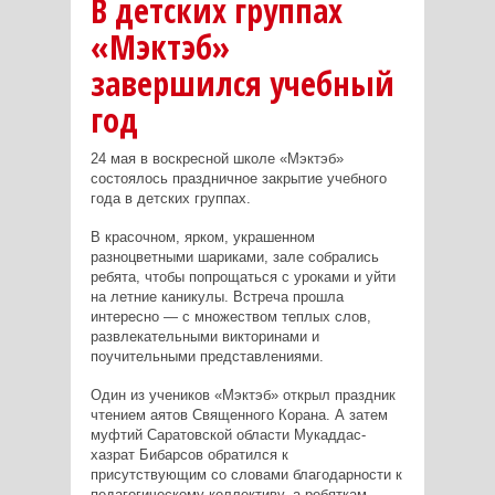
В детских группах
«Мэктэб»
завершился учебный
год
24 мая в воскресной школе «Мэктэб»
состоялось праздничное закрытие учебного
года в детских группах.
В красочном, ярком, украшенном
разноцветными шариками, зале собрались
ребята, чтобы попрощаться с уроками и уйти
на летние каникулы. Встреча прошла
интересно — с множеством теплых слов,
развлекательными викторинами и
поучительными представлениями.
Один из учеников «Мэктэб» открыл праздник
чтением аятов Священного Корана. А затем
муфтий Саратовской области Мукаддас-
хазрат Бибарсов обратился к
присутствующим со словами благодарности к
педагогическому коллективу, а ребяткам