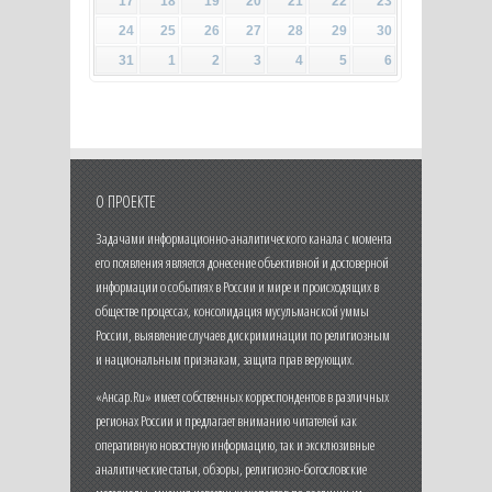
17
18
19
20
21
22
23
24
25
26
27
28
29
30
31
1
2
3
4
5
6
О ПРОЕКТЕ
Задачами информационно-аналитического канала с момента
его появления является донесение объективной и достоверной
информации о событиях в России и мире и происходящих в
обществе процессах, консолидация мусульманской уммы
России, выявление случаев дискриминации по религиозным
и национальным признакам, защита прав верующих.
«Ансар.Ru» имеет собственных корреспондентов в различных
регионах России и предлагает вниманию читателей как
оперативную новостную информацию, так и эксклюзивные
аналитические статьи, обзоры, религиозно-богословские