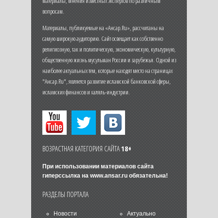
материалы, мнения известных экспертов по различным
вопросам.
Материалы, публикуемые на «Ансар.Ru», рассчитаны на
самую широкую аудиторию. Сайт освещает как собственно
религиозную, так и политическую, экономическую, культурную,
общественную жизнь мусульман России и зарубежья. Одной из
наиболее актуальных тем, которые находят место на страницах
"Ансар.Ru", является развитие исламской банковской сферы,
исламских финансов и халяль-индустрии.
ВОЗРАСТНАЯ КАТЕГОРИЯ САЙТА
18+
При использовании материалов сайта
гиперссылка на
www.ansar.ru
обязательна!
РАЗДЕЛЫ ПОРТАЛА
Новости
Актуально