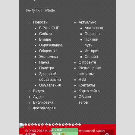
РАЗДЕЛЫ ПОРТАЛА
Новости
Актуально
В РФ и СНГ
Аналитика
Собкор
Персоны
В мире
Прямой
Образование
путь
Общество
История
Экономика
Онлайн
Наука
О проекте
Палитра
Размещение
Здоровый
рекламы
образ жизни
RSS
Объявления
Контакты
Видео
Карта сайта
Аудио
Облако
Библиотека
тегов
Фотогалерея
© 2003-2018 Информационно-аналитический канал
ANSAR