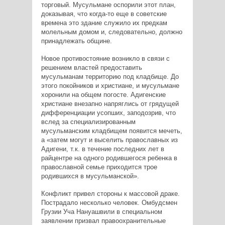
торговый. Мусульмане оспорили этот план,
доказывая, что когда-то еще в советские
времена это здание служило их предкам
молельным домом и, следовательно, должно
принадлежать общине.
Новое противостояние возникло в связи с
решением властей предоставить
мусульманам территорию под кладбище. До
этого покойников и христиане, и мусульмане
хоронили на общем погосте. Адигенские
христиане внезапно напряглись от грядущей
дифференциации усопших, заподозрив, что
вслед за специализированным
мусульманским кладбищем появится мечеть,
а «затем могут и выселить православных из
Адигени, т.к. в течение последних лет в
райцентре на одного родившегося ребенка в
православной семье приходится трое
родившихся в мусульманской».
Конфликт привел стороны к массовой драке.
Пострадало несколько человек. Омбудсмен
Грузии Уча Нануашвили в специальном
заявлении призвал правоохранительные