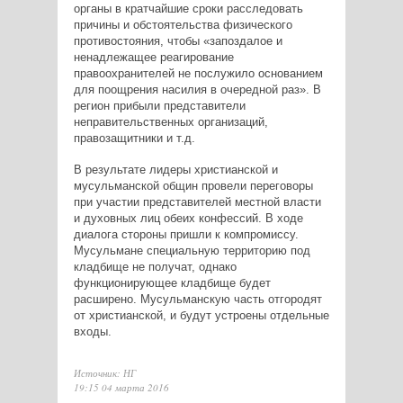
органы в кратчайшие сроки расследовать
причины и обстоятельства физического
противостояния, чтобы «запоздалое и
ненадлежащее реагирование
правоохранителей не послужило основанием
для поощрения насилия в очередной раз». В
регион прибыли представители
неправительственных организаций,
правозащитники и т.д.
В результате лидеры христианской и
мусульманской общин провели переговоры
при участии представителей местной власти
и духовных лиц обеих конфессий. В ходе
диалога стороны пришли к компромиссу.
Мусульмане специальную территорию под
кладбище не получат, однако
функционирующее кладбище будет
расширено. Мусульманскую часть отгородят
от христианской, и будут устроены отдельные
входы.
Источник: НГ
19:15 04 марта 2016