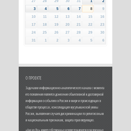
27
28
29
30
31
1
2
3
4
5
6
7
8
9
10
11
12
13
14
15
16
17
18
19
20
21
22
23
24
25
26
27
28
29
30
31
1
2
3
4
5
6
О ПРОЕКТЕ
Задачами информационно-аналитического канала с момента
его появления является донесение объективной и достоверной
информации о событиях в России и мире и происходящих в
обществе процессах, консолидация мусульманской уммы
России, выявление случаев дискриминации по религиозным
и национальным признакам, защита прав верующих.
«Ансар.Ru» имеет собственных корреспондентов в различных