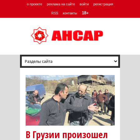
о проекте
реклама на сайте
войти
регистрация
18+
RSS
контакты
В Грузии произошел