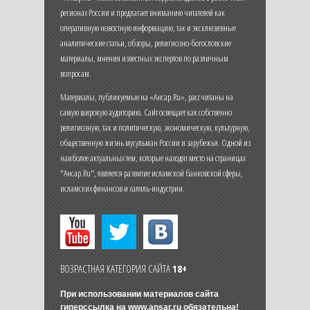
регионах России и предлагает вниманию читателей как
оперативную новостную информацию, так и эксклюзивные
аналитические статьи, обзоры, религиозно-богословские
материалы, мнения известных экспертов по различным
вопросам.
Материалы, публикуемые на «Ансар.Ru», рассчитаны на
самую широкую аудиторию. Сайт освещает как собственно
религиозную, так и политическую, экономическую, культурную,
общественную жизнь мусульман России и зарубежья. Одной из
наиболее актуальных тем, которые находят место на страницах
"Ансар.Ru", является развитие исламской банковской сферы,
исламских финансов и халяль-индустрии.
ВОЗРАСТНАЯ КАТЕГОРИЯ САЙТА
18+
При использовании материалов сайта
гиперссылка на
www.ansar.ru
обязательна!