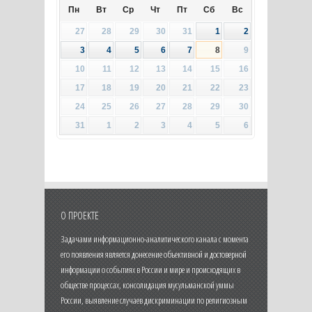
Пн
Вт
Ср
Чт
Пт
Сб
Вс
27
28
29
30
31
1
2
3
4
5
6
7
8
9
10
11
12
13
14
15
16
17
18
19
20
21
22
23
24
25
26
27
28
29
30
31
1
2
3
4
5
6
О ПРОЕКТЕ
Задачами информационно-аналитического канала с момента
его появления является донесение объективной и достоверной
информации о событиях в России и мире и происходящих в
обществе процессах, консолидация мусульманской уммы
России, выявление случаев дискриминации по религиозным