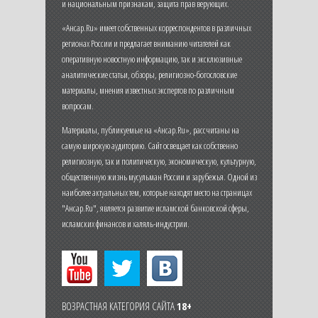
и национальным признакам, защита прав верующих.
«Ансар.Ru» имеет собственных корреспондентов в различных
регионах России и предлагает вниманию читателей как
оперативную новостную информацию, так и эксклюзивные
аналитические статьи, обзоры, религиозно-богословские
материалы, мнения известных экспертов по различным
вопросам.
Материалы, публикуемые на «Ансар.Ru», рассчитаны на
самую широкую аудиторию. Сайт освещает как собственно
религиозную, так и политическую, экономическую, культурную,
общественную жизнь мусульман России и зарубежья. Одной из
наиболее актуальных тем, которые находят место на страницах
"Ансар.Ru", является развитие исламской банковской сферы,
исламских финансов и халяль-индустрии.
ВОЗРАСТНАЯ КАТЕГОРИЯ САЙТА
18+