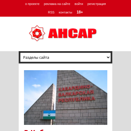
о проекте
реклама на сайте
войти
регистрация
18+
RSS
контакты