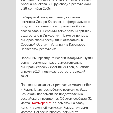
Арсена Канокова. Он руководил республикой
с 28 сентября 2005г.
Кабардино-Балкария стала уже пятым
регионом Северо-Кавказского федерального
округа, отказавшимся от прямых выборов
своего главы. Первыми такие законы приняли
в Дагестане и Ингушетии. Позже от прямых
выборов главы республики отказались в
Северной Осетии – Алании и в Карачаево-
Черкесской республике.
Напомним, президент России Владимир Путин
вернул регионам право самостоятельно
выбирать способ избрания их глав, в начале
апреля 2013г. подписав соответствующий
закон.
По стопам кавказских республик может пойти
и Крым. Главу республики, возможно, будет
назначать парламент по представлению
российского президента. Об этом сообщал 31
марта
"Коммерсант"
со ссылкой на главу
Конституционной комиссии Крыма Григория
Иоффе. Согласно проекту документа,