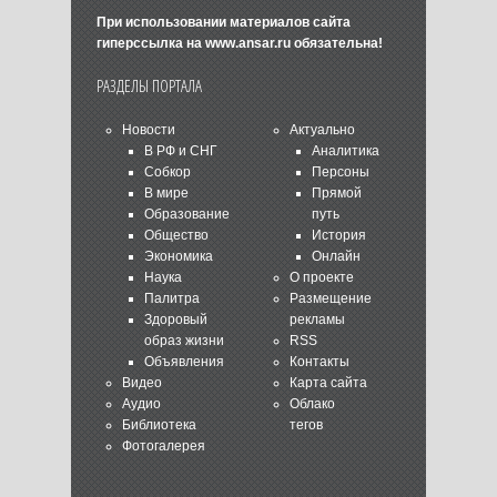
При использовании материалов сайта
гиперссылка на
www.ansar.ru
обязательна!
РАЗДЕЛЫ ПОРТАЛА
Новости
Актуально
В РФ и СНГ
Аналитика
Собкор
Персоны
В мире
Прямой
Образование
путь
Общество
История
Экономика
Онлайн
Наука
О проекте
Палитра
Размещение
Здоровый
рекламы
образ жизни
RSS
Объявления
Контакты
Видео
Карта сайта
Аудио
Облако
Библиотека
тегов
Фотогалерея