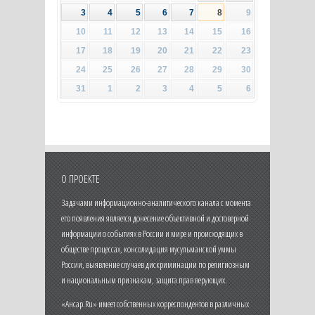
3
4
5
6
7
8
9
10
11
12
13
14
15
16
17
18
19
20
21
22
23
24
25
26
27
28
29
30
31
1
2
3
4
5
6
О ПРОЕКТЕ
Задачами информационно-аналитического канала с момента
его появления является донесение объективной и достоверной
информации о событиях в России и мире и происходящих в
обществе процессах, консолидация мусульманской уммы
России, выявление случаев дискриминации по религиозным
и национальным признакам, защита прав верующих.
«Ансар.Ru» имеет собственных корреспондентов в различных