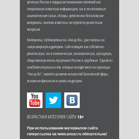
регионах России и предлагает вниманию читателей как
оперативную новостную информацию, так и эксклюзивные
аналитические статьи, обзоры, религиозно-богословские
материалы, мнения известных экспертов по различным
вопросам.
Материалы, публикуемые на «Ансар.Ru», рассчитаны на
самую широкую аудиторию. Сайт освещает как собственно
религиозную, так и политическую, экономическую, культурную,
общественную жизнь мусульман России и зарубежья. Одной из
наиболее актуальных тем, которые находят место на страницах
"Ансар.Ru", является развитие исламской банковской сферы,
исламских финансов и халяль-индустрии.
ВОЗРАСТНАЯ КАТЕГОРИЯ САЙТА
18+
При использовании материалов сайта
гиперссылка на
www.ansar.ru
обязательна!