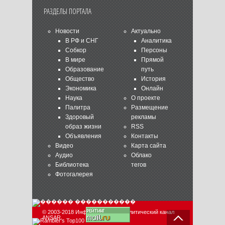
РАЗДЕЛЫ ПОРТАЛА
Новости
Актуально
В РФ и СНГ
Аналитика
Собкор
Персоны
В мире
Прямой
Образование
путь
Общество
История
Экономика
Онлайн
Наука
О проекте
Палитра
Размещение
Здоровый
рекламы
образ жизни
RSS
Объявления
Контакты
Видео
Карта сайта
Аудио
Облако
Библиотека
тегов
Фотогалерея
© 2003-2018 Информационно-аналитический канал
ANSAR