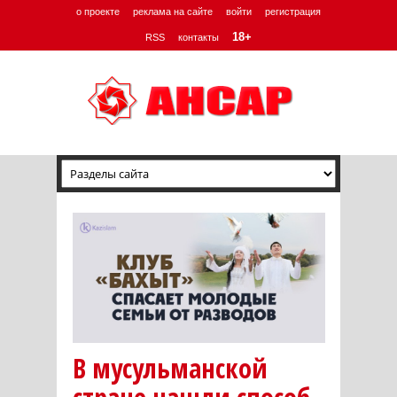
о проекте
реклама на сайте
войти
регистрация
18+
RSS
контакты
В мусульманской