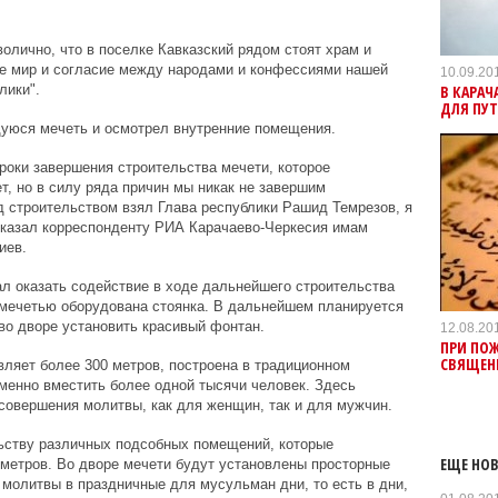
олично, что в поселке Кавказский рядом стоят храм и
е мир и согласие между народами и конфессиями нашей
10.09.20
В КАРАЧ
лики".
ДЛЯ ПУ
уюся мечеть и осмотрел внутренние помещения.
сроки завершения строительства мечети, которое
т, но в силу ряда причин мы никак не завершим
ад строительством взял Глава республики Рашид Темрезов, я
ассказал корреспонденту РИА Карачаево-Черкесия имам
иев.
л оказать содействие в ходе дальнейшего строительства
 мечетью оборудована стоянка. В дальнейшем планируется
 во дворе установить красивый фонтан.
12.08.20
ПРИ ПОЖ
СВЯЩЕН
ляет более 300 метров, построена в традиционном
менно вместить более одной тысячи человек. Здесь
совершения молитвы, как для женщин, так и для мужчин.
льству различных подсобных помещений, которые
ЕЩЕ НОВ
 метров. Во дворе мечети будут установлены просторные
молитвы в праздничные для мусульман дни, то есть в дни,