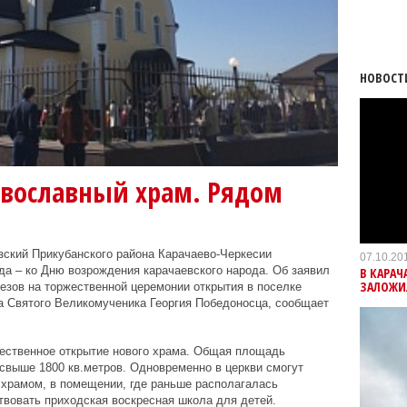
НОВОСТ
авославный храм. Рядом
зский Прикубанского района Карачаево-Черкесии
07.10.20
ода – ко Дню возрождения карачаевского народа. Об заявил
В КАРАЧ
ЗАЛОЖИ
езов на торжественной церемонии открытия в поселке
а Святого Великомученика Георгия Победоносца, сообщает
ественное открытие нового храма.
Общая площадь
свыше 1800 кв.метров. Одновременно в церкви смогут
 храмом, в помещении, где раньше располагалась
твовать приходская воскресная школа для детей.