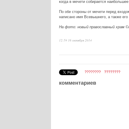
когда в мечети собирается наибольшее
По обе стороны от мечети перед входо
написано имя Всевышнего, а также его
На фото: новый православный храм ©
12:59 16 октября 2014
????????
????????
комментариев