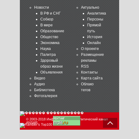
Новости
Актуально
В РФ и СНГ
Аналитика
Собкор
Персоны
В мире
Прямой
Образование
путь
Общество
История
Экономика
Онлайн
Наука
О проекте
Палитра
Размещение
Здоровый
рекламы
образ жизни
RSS
Объявления
Контакты
Видео
Карта сайта
Аудио
Облако
Библиотека
тегов
Фотогалерея
© 2003-2018 Информационно-аналитический канал
ANSAR