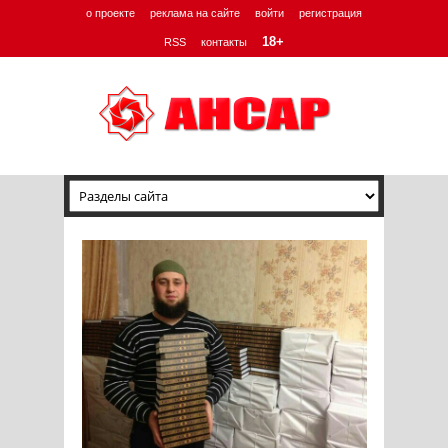
о проекте
реклама на сайте
войти
регистрация
18+
RSS
контакты