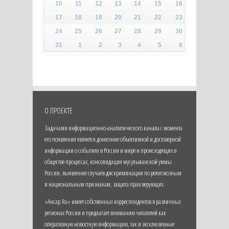
10
11
12
13
14
15
16
17
18
19
20
21
22
23
24
25
26
27
28
29
30
31
1
2
3
4
5
6
О ПРОЕКТЕ
Задачами информационно-аналитического канала с момента
его появления является донесение объективной и достоверной
информации о событиях в России и мире и происходящих в
обществе процессах, консолидация мусульманской уммы
России, выявление случаев дискриминации по религиозным
и национальным признакам, защита прав верующих.
«Ансар.Ru» имеет собственных корреспондентов в различных
регионах России и предлагает вниманию читателей как
оперативную новостную информацию, так и эксклюзивные