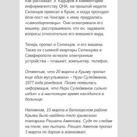
Как рассказал Э. Кадыров в комментарии
информагентству QHA, на прошлой неделе
Селенцов приехал в Крым, и когда проходил
блок-пост на Чонгаре, к нему придрались
«самообороновцы». Они осматривали его
машину, расспрашивали, кто он, задавали
вопросы относительно его внешнего вида.
Теперь пропал и Селенцов, и его машина.
Также из съемной квартиры Селенцова в
Симферополе исчезли электронные
устройства – плашнет, компьютер, телефон.
Отметим, что 20 марта в Крыму пропал
еще один мусульманин – Нури Сулейманов,
1977 года рождения. Позже появилась
информация, что Нури Сулейманов сильно
избит и в настоящее время находится в
больнице.
Напомним, 15 марта в Белогорском районе
Крыма было найдено тело крымского
татарина Решата Аметова. Судя по следам
на теле, его пытали. Решат Аметов пропал
3 марта по дороге в военкомат.