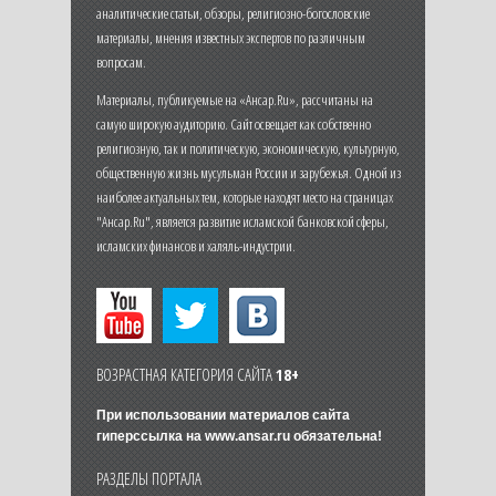
аналитические статьи, обзоры, религиозно-богословские
материалы, мнения известных экспертов по различным
вопросам.
Материалы, публикуемые на «Ансар.Ru», рассчитаны на
самую широкую аудиторию. Сайт освещает как собственно
религиозную, так и политическую, экономическую, культурную,
общественную жизнь мусульман России и зарубежья. Одной из
наиболее актуальных тем, которые находят место на страницах
"Ансар.Ru", является развитие исламской банковской сферы,
исламских финансов и халяль-индустрии.
ВОЗРАСТНАЯ КАТЕГОРИЯ САЙТА
18+
При использовании материалов сайта
гиперссылка на
www.ansar.ru
обязательна!
РАЗДЕЛЫ ПОРТАЛА