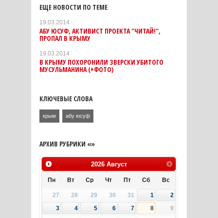
ЕЩЕ НОВОСТИ ПО ТЕМЕ
19.03.2014
АБУ ЮСУФ, АКТИВИСТ ПРОЕКТА "ЧИТАЙ!",
ПРОПАЛ В КРЫМУ
19.03.2014
В КРЫМУ ПОХОРОНИЛИ ЗВЕРСКИ УБИТОГО
МУСУЛЬМАНИНА (+ФОТО)
КЛЮЧЕВЫЕ СЛОВА
крым
абу юсуф
АРХИВ РУБРИКИ «»
2026
Август
Пн
Вт
Ср
Чт
Пт
Сб
Вс
27
28
29
30
31
1
2
3
4
5
6
7
8
9