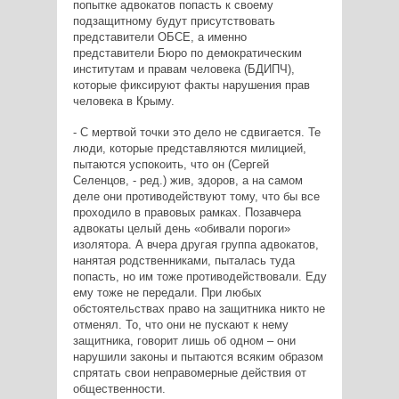
попытке адвокатов попасть к своему
подзащитному будут присутствовать
представители ОБСЕ, а именно
представители Бюро по демократическим
институтам и правам человека (БДИПЧ),
которые фиксируют факты нарушения прав
человека в Крыму.
- С мертвой точки это дело не сдвигается. Те
люди, которые представляются милицией,
пытаются успокоить, что он (Сергей
Селенцов, - ред.) жив, здоров, а на самом
деле они противодействуют тому, что бы все
проходило в правовых рамках. Позавчера
адвокаты целый день «обивали пороги»
изолятора. А вчера другая группа адвокатов,
нанятая родственниками, пыталась туда
попасть, но им тоже противодействовали. Еду
ему тоже не передали. При любых
обстоятельствах право на защитника никто не
отменял. То, что они не пускают к нему
защитника, говорит лишь об одном – они
нарушили законы и пытаются всяким образом
спрятать свои неправомерные действия от
общественности.