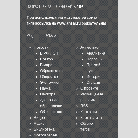
ВОЗРАСТНАЯ КАТЕГОРИЯ САЙТА
18+
При использовании материалов сайта
гиперссылка на
www.ansar.ru
обязательна!
РАЗДЕЛЫ ПОРТАЛА
Новости
Актуально
В РФ и СНГ
Аналитика
Собкор
Персоны
В мире
Прямой
Образование
путь
Общество
История
Экономика
Онлайн
Наука
О проекте
Палитра
Размещение
Здоровый
рекламы
образ жизни
RSS
Объявления
Контакты
Видео
Карта сайта
Аудио
Облако
Библиотека
тегов
Фотогалерея