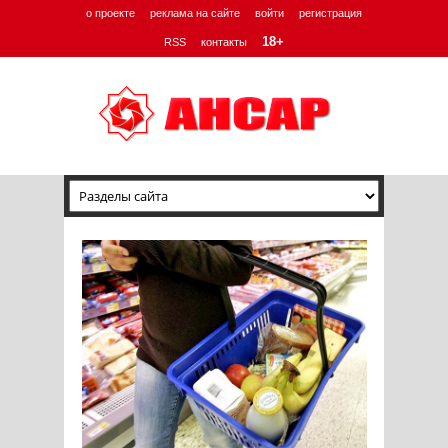
о проекте
реклама на сайте
войти
регистрация
18+
RSS
контакты