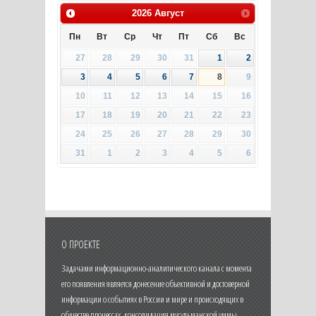
2026
Август
Пн
Вт
Ср
Чт
Пт
Сб
Вс
27
28
29
30
31
1
2
3
4
5
6
7
8
9
10
11
12
13
14
15
16
17
18
19
20
21
22
23
24
25
26
27
28
29
30
31
1
2
3
4
5
6
О ПРОЕКТЕ
Задачами информационно-аналитического канала с момента
его появления является донесение объективной и достоверной
информации о событиях в России и мире и происходящих в
обществе процессах, консолидация мусульманской уммы