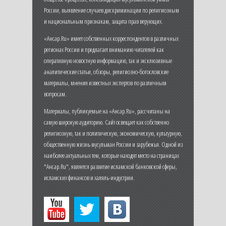
России, выявление случаев дискриминации по религиозным
и национальным признакам, защита прав верующих.
«Ансар.Ru» имеет собственных корреспондентов в различных
регионах России и предлагает вниманию читателей как
оперативную новостную информацию, так и эксклюзивные
аналитические статьи, обзоры, религиозно-богословские
материалы, мнения известных экспертов по различным
вопросам.
Материалы, публикуемые на «Ансар.Ru», рассчитаны на
самую широкую аудиторию. Сайт освещает как собственно
религиозную, так и политическую, экономическую, культурную,
общественную жизнь мусульман России и зарубежья. Одной из
наиболее актуальных тем, которые находят место на страницах
"Ансар.Ru", является развитие исламской банковской сферы,
исламских финансов и халяль-индустрии.