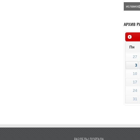
исламо
АРХИВ Р
Пн
27
3
10
17
24
31
РАЗДЕЛЫ ПОРТАЛА