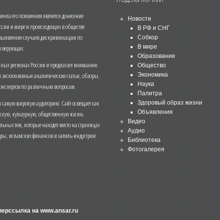
нта его появления является донесение
Новости
ссии и мире и происходящих в обществе
В РФ и СНГ
 выявление случаев дискриминации по
Собкор
В мире
 верующих.
Образование
чных регионах России и предлагает вниманию
Общество
и эксклюзивные аналитические статьи, обзоры,
Экономика
Наука
 экспертов по различным вопросам.
Палитра
 самую широкую аудиторию. Сайт освещает как
Здоровый образ жизни
Объявления
ескую, культурную, общественную жизнь
Видео
льных тем, которые находят место на страницах
Аудио
еры, исламских финансов и халяль-индустрии.
Библиотека
Фотогалерея
иперссылка на
www.ansar.ru