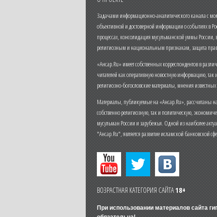
Задачами информационно-аналитического канала с моме
объективной и достоверной информации о событиях в Ро
процессах, консолидация мусульманской уммы России,
религиозным и национальным признакам, защита прав
«Ансар.Ru» имеет собственных корреспондентов в разли
читателей как оперативную новостную информацию, так 
религиозно-богословские материалы, мнения известных
Материалы, публикуемые на «Ансар.Ru», рассчитаны на
собственно религиозную, так и политическую, экономич
мусульман России и зарубежья. Одной из наиболее актуа
"Ансар.Ru", является развитие исламской банковской сф
ВОЗРАСТНАЯ КАТЕГОРИЯ САЙТА
18+
При использовании материалов сайта г
обязательна!