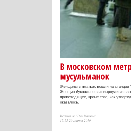
В московском метр
мусульманок
Женщины в платках вошли на станции "
Женщин буквально вышвырнули из вагон
происходящее, кроме того, как утверж
оказалось.
Источник: "Эхо Москвы"
15:55 29 марта 2010