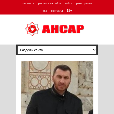
о проекте
реклама на сайте
войти
регистрация
18+
RSS
контакты