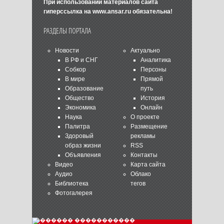
При использовании материалов сайта
гиперссылка на
www.ansar.ru
обязательна!
РАЗДЕЛЫ ПОРТАЛА
Новости
Актуально
В РФ и СНГ
Аналитика
Собкор
Персоны
В мире
Прямой
Образование
путь
Общество
История
Экономика
Онлайн
Наука
О проекте
Палитра
Размещение
Здоровый
рекламы
образ жизни
RSS
Объявления
Контакты
Видео
Карта сайта
Аудио
Облако
Библиотека
тегов
Фотогалерея