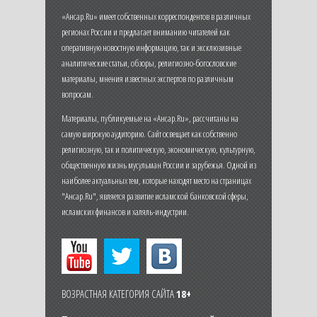
«Ансар.Ru» имеет собственных корреспондентов в различных
регионах России и предлагает вниманию читателей как
оперативную новостную информацию, так и эксклюзивные
аналитические статьи, обзоры, религиозно-богословские
материалы, мнения известных экспертов по различным
вопросам.
Материалы, публикуемые на «Ансар.Ru», рассчитаны на
самую широкую аудиторию. Сайт освещает как собственно
религиозную, так и политическую, экономическую, культурную,
общественную жизнь мусульман России и зарубежья. Одной из
наиболее актуальных тем, которые находят место на страницах
"Ансар.Ru", является развитие исламской банковской сферы,
исламских финансов и халяль-индустрии.
ВОЗРАСТНАЯ КАТЕГОРИЯ САЙТА
18+