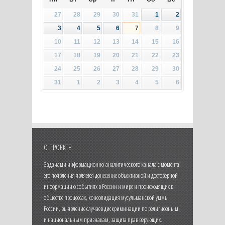
27
28
29
30
31
1
2
3
4
5
6
7
8
9
10
11
12
13
14
15
16
17
18
19
20
21
22
23
24
25
26
27
28
29
30
31
1
2
3
4
5
6
О ПРОЕКТЕ
Задачами информационно-аналитического канала с момента
его появления является донесение объективной и достоверной
информации о событиях в России и мире и происходящих в
обществе процессах, консолидация мусульманской уммы
России, выявление случаев дискриминации по религиозным
и национальным признакам, защита прав верующих.