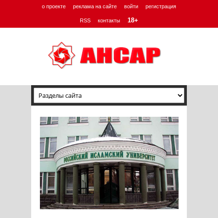
о проекте
реклама на сайте
войти
регистрация
18+
RSS
контакты