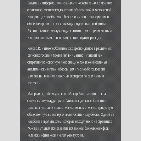
Задачами информационно-аналитического канала с момента
его появления является донесение объективной и достоверной
информации о событиях в России и мире и происходящих в
обществе процессах, консолидация мусульманской уммы
России, выявление случаев дискриминации по религиозным
и национальным признакам, защита прав верующих.
«Ансар.Ru» имеет собственных корреспондентов в различных
регионах России и предлагает вниманию читателей как
оперативную новостную информацию, так и эксклюзивные
аналитические статьи, обзоры, религиозно-богословские
материалы, мнения известных экспертов по различным
вопросам.
Материалы, публикуемые на «Ансар.Ru», рассчитаны на
самую широкую аудиторию. Сайт освещает как собственно
религиозную, так и политическую, экономическую, культурную,
общественную жизнь мусульман России и зарубежья. Одной из
наиболее актуальных тем, которые находят место на страницах
"Ансар.Ru", является развитие исламской банковской сферы,
исламских финансов и халяль-индустрии.