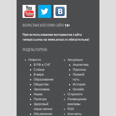
ВОЗРАСТНАЯ КАТЕГОРИЯ САЙТА
18+
При использовании материалов сайта
гиперссылка на
www.ansar.ru
обязательна!
РАЗДЕЛЫ ПОРТАЛА
Новости
Актуально
В РФ и СНГ
Аналитика
Собкор
Персоны
В мире
Прямой
Образование
путь
Общество
История
Экономика
Онлайн
Наука
О проекте
Палитра
Размещение
Здоровый
рекламы
образ жизни
RSS
Объявления
Контакты