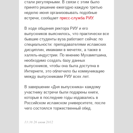
стали регулярными. В связи с этим было
принято решение ежегодно каждую третью
неделю июня организовывать подобные
встречи, сообщает
пресс-служба РИУ
.
В ходе общения ректора РИУ и его
выпускников выяснилось, что практически все
бывшие студенты вуза работают сейчас по
специальности: преподавателями исламских
дисциплин, имамами в мечетях, а также в
халяль-индустрии. По мнению Мухаметшина,
необходимо создать базу данных
выпускников, чтобы она была доступна в
Интернете, это облегчило бы коммуникацию
между выпускниками РИУ всех лет.
В завершении «Дня выпускника» каждому
участнику встречи были подарены книги,
которые в последние годы издавались в
Российском исламском университете, после
чего состоялся торжественный обед.
13:38 26 июня 2012