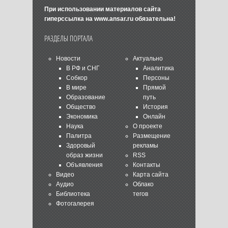
При использовании материалов сайта
гиперссылка на
www.ansar.ru
обязательна!
РАЗДЕЛЫ ПОРТАЛА
Новости
Актуально
В РФ и СНГ
Аналитика
Собкор
Персоны
В мире
Прямой
Образование
путь
Общество
История
Экономика
Онлайн
Наука
О проекте
Палитра
Размещение
Здоровый
рекламы
образ жизни
RSS
Объявления
Контакты
Видео
Карта сайта
Аудио
Облако
Библиотека
тегов
Фотогалерея