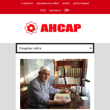
о проекте
реклама на сайте
войти
регистрация
18+
RSS
контакты