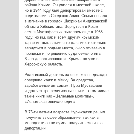
района Крыма. Он учился в местной школе,
но в 1944 году был депортирован вместе с
родителями в Среднюю Азию. Семья попала
в изгнание в городок Шахрихан Андижанской
области Узбекистана. Вернуться в Крым
семья Мустафаевых пыталась еще в 1968
году, но им, как и всем другим крымским
тарарам, пытавшимся тогда самостоятельно
вернуться в родные места, было отказано в
прописке и по решению суда семья опять
была депортирована из Крыма, но уже в
Херсонскую область.
Религиозный деятель за свою жизнь дважды
совершил хадж в Мекку. За средства,
заработанные им самим, Нури Мустафаев
издал четыре религиозные книги, в том числе
такие книги как «Целебные молитвы»,
«Исламская энциклопедия».
В 75-ти летнем возрасте Нури-хаджи решил
получить высшее образование, так как в
молодости он не сумел получить его из-за
депортации.