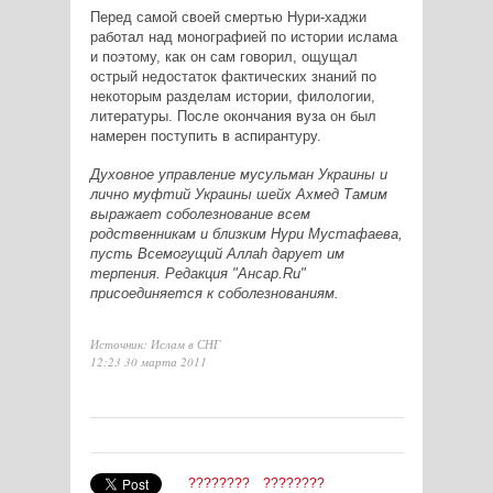
Перед самой своей смертью Нури-хаджи
работал над монографией по истории ислама
и поэтому, как он сам говорил, ощущал
острый недостаток фактических знаний по
некоторым разделам истории, филологии,
литературы. После окончания вуза он был
намерен поступить в аспирантуру.
Духовное управление мусульман Украины и
лично муфтий Украины шейх Ахмед Тамим
выражает соболезнование всем
родственникам и близким Нури Мустафаева,
пусть Всемогущий Аллаh дарует им
терпения. Редакция "Ансар.Ru"
присоединяется к соболезнованиям.
Источник: Ислам в СНГ
12:23 30 марта 2011
????????
????????