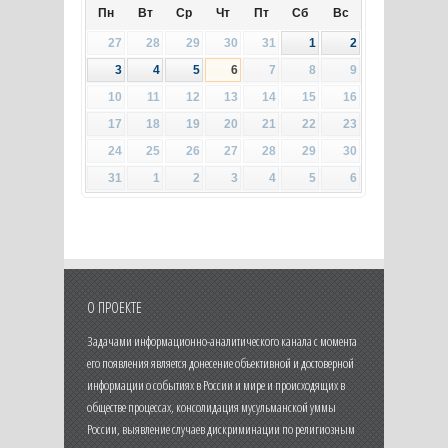
Пн
Вт
Ср
Чт
Пт
Сб
Вс
27
28
29
30
31
1
2
3
4
5
6
7
8
9
10
11
12
13
14
15
16
17
18
19
20
21
22
23
24
25
26
27
28
29
30
31
1
2
3
4
5
6
О ПРОЕКТЕ
Задачами информационно-аналитического канала с момента
его появления является донесение объективной и достоверной
информации о событиях в России и мире и происходящих в
обществе процессах, консолидация мусульманской уммы
России, выявление случаев дискриминации по религиозным