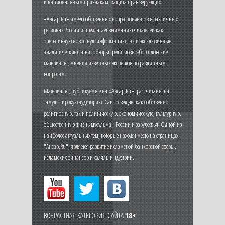
и национальным признакам, защита прав верующих.
«Ансар.Ru» имеет собственных корреспондентов в различных
регионах России и предлагает вниманию читателей как
оперативную новостную информацию, так и эксклюзивные
аналитические статьи, обзоры, религиозно-богословские
материалы, мнения известных экспертов по различным
вопросам.
Материалы, публикуемые на «Ансар.Ru», рассчитаны на
самую широкую аудиторию. Сайт освещает как собственно
религиозную, так и политическую, экономическую, культурную,
общественную жизнь мусульман России и зарубежья. Одной из
наиболее актуальных тем, которые находят место на страницах
"Ансар.Ru", является развитие исламской банковской сферы,
исламских финансов и халяль-индустрии.
ВОЗРАСТНАЯ КАТЕГОРИЯ САЙТА
18+