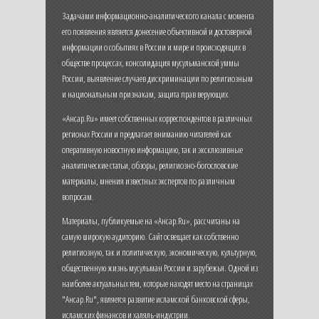
Задачами информационно-аналитического канала с момента
его появления является донесение объективной и достоверной
информации о событиях в России и мире и происходящих в
обществе процессах, консолидация мусульманской уммы
России, выявление случаев дискриминации по религиозным
и национальным признакам, защита прав верующих.
«Ансар.Ru» имеет собственных корреспондентов в различных
регионах России и предлагает вниманию читателей как
оперативную новостную информацию, так и эксклюзивные
аналитические статьи, обзоры, религиозно-богословские
материалы, мнения известных экспертов по различным
вопросам.
Материалы, публикуемые на «Ансар.Ru», рассчитаны на
самую широкую аудиторию. Сайт освещает как собственно
религиозную, так и политическую, экономическую, культурную,
общественную жизнь мусульман России и зарубежья. Одной из
наиболее актуальных тем, которые находят место на страницах
"Ансар.Ru", является развитие исламской банковской сферы,
исламских финансов и халяль-индустрии.