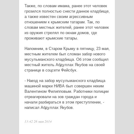
Также, по словам имама, ранее этот человек
грозился полностью снести данное кладбище,
а также известен своим агрессивным
отношением к крымским татарам. Так, по
словам местных жителей, ранее этот человек
из оружия стрелял по окнам домов, где
проживают крымские татары.
Напомним, в Старом Крыму в пятницу, 23 мая,
местным жителем был сломан забор нового
мусульманского кладбища. Об этом сообщил
местный житель Абдуллах Якубов на своей
странице в соцсети Фейсбук.
- Наезд на забор мусульманского кладбища
машиной марки НИВА был совершен неким
Валентином Филипповым. Работники полиции
отреагировали на зов граждан города и
начали разбираться в этом преступлении, -
написал Абдуллах Якубов.
13:42 26 мая 2014