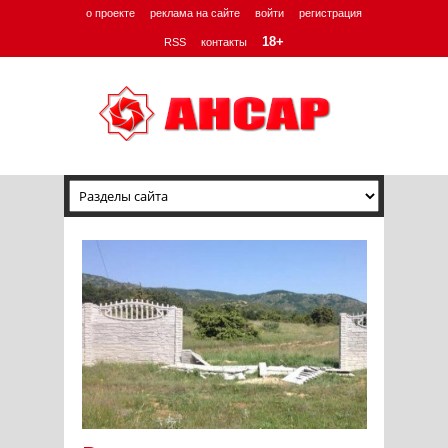
о проекте
реклама на сайте
войти
регистрация
18+
RSS
контакты