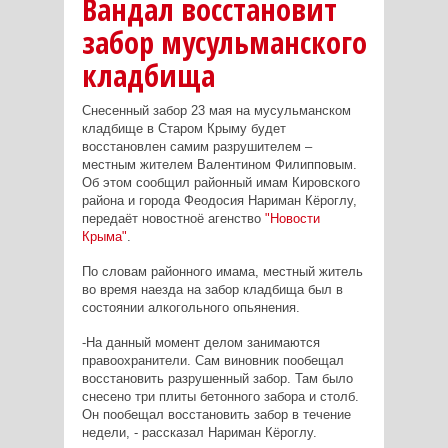
Вандал восстановит
забор мусульманского
кладбища
Снесенный забор 23 мая на мусульманском
кладбище в Старом Крыму будет
восстановлен самим разрушителем –
местным жителем Валентином Филипповым.
Об этом сообщил районный имам Кировского
района и города Феодосия Нариман Кёроглу,
передаёт новостноё агенство
"Новости
Крыма"
.
По словам районного имама, местный житель
во время наезда на забор кладбища был в
состоянии алкогольного опьянения.
-На данный момент делом занимаются
правоохранители. Сам виновник пообещал
восстановить разрушенный забор. Там было
снесено три плиты бетонного забора и столб.
Он пообещал восстановить забор в течение
недели, - рассказал Нариман Кёроглу.