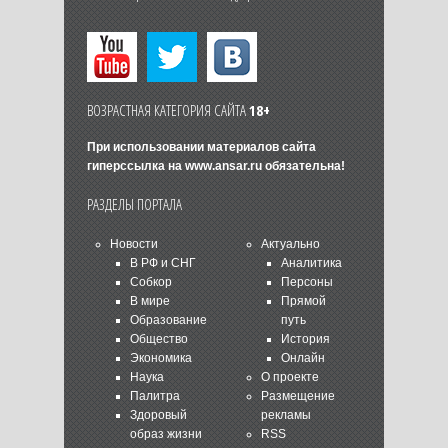
ВОЗРАСТНАЯ КАТЕГОРИЯ САЙТА
18+
При использовании материалов сайта
гиперссылка на
www.ansar.ru
обязательна!
РАЗДЕЛЫ ПОРТАЛА
Новости
Актуально
В РФ и СНГ
Аналитика
Собкор
Персоны
В мире
Прямой
Образование
путь
Общество
История
Экономика
Онлайн
Наука
О проекте
Палитра
Размещение
Здоровый
рекламы
образ жизни
RSS