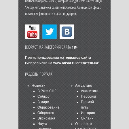
наиболее актуальных тем, которые находят место на страницах
"Ансар.Ru", является развитие исламской банковской сферы,
исламских финансов и халяль-индустрии.
ВОЗРАСТНАЯ КАТЕГОРИЯ САЙТА
18+
При использовании материалов сайта
гиперссылка на
www.ansar.ru
обязательна!
РАЗДЕЛЫ ПОРТАЛА
Новости
Актуально
В РФ и СНГ
Аналитика
Собкор
Персоны
В мире
Прямой
Образование
путь
Общество
История
Экономика
Онлайн
Наука
О проекте