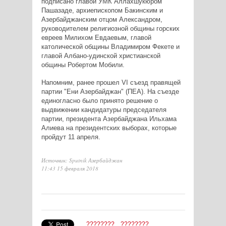
подписано главой УМК Аллахшукюром
Пашазаде, архиепископом Бакинским и
Азербайджанским отцом Александром,
руководителем религиозной общины горских
евреев Милихом Евдаевым, главой
католической общины Владимиром Фекете и
главой Албано-удинской христианской
общины Робертом Мобили.
Напомним, ранее прошел VI съезд правящей
партии "Ени Азербайджан" (ПЕА). На съезде
единогласно было принято решение о
выдвижении кандидатуры
председателя
партии, президента Азербайджана Ильхама
Алиева на президентских выборах, которые
пройдут 11 апреля.
Источник: Sputnik Азербайджан
11:43 15 февраля 2018
????????
????????