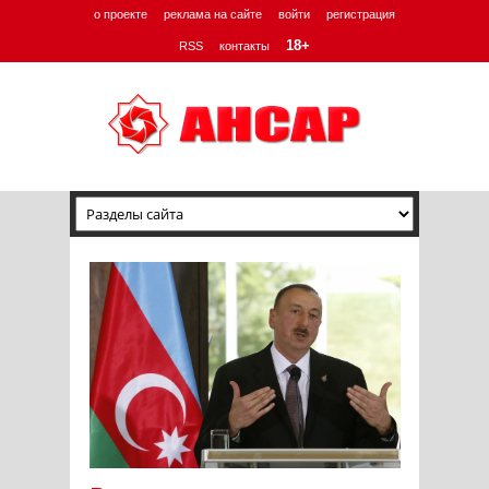
о проекте
реклама на сайте
войти
регистрация
18+
RSS
контакты