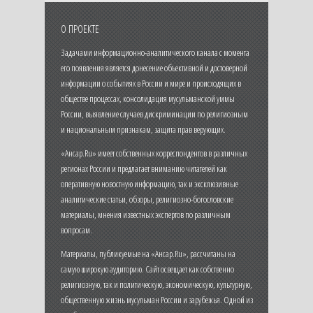
О ПРОЕКТЕ
Задачами информационно-аналитического канала с момента
его появления является донесение объективной и достоверной
информации о событиях в России и мире и происходящих в
обществе процессах, консолидация мусульманской уммы
России, выявление случаев дискриминации по религиозным
и национальным признакам, защита прав верующих.
«Ансар.Ru» имеет собственных корреспондентов в различных
регионах России и предлагает вниманию читателей как
оперативную новостную информацию, так и эксклюзивные
аналитические статьи, обзоры, религиозно-богословские
материалы, мнения известных экспертов по различным
вопросам.
Материалы, публикуемые на «Ансар.Ru», рассчитаны на
самую широкую аудиторию. Сайт освещает как собственно
религиозную, так и политическую, экономическую, культурную,
общественную жизнь мусульман России и зарубежья. Одной из