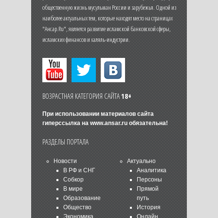
общественную жизнь мусульман России и зарубежья. Одной из
наиболее актуальных тем, которые находят место на страницах
"Ансар.Ru", является развитие исламской банковской сферы,
исламских финансов и халяль-индустрии.
ВОЗРАСТНАЯ КАТЕГОРИЯ САЙТА
18+
При использовании материалов сайта
гиперссылка на
www.ansar.ru
обязательна!
РАЗДЕЛЫ ПОРТАЛА
Новости
Актуально
В РФ и СНГ
Аналитика
Собкор
Персоны
В мире
Прямой
Образование
путь
Общество
История
Экономика
Онлайн