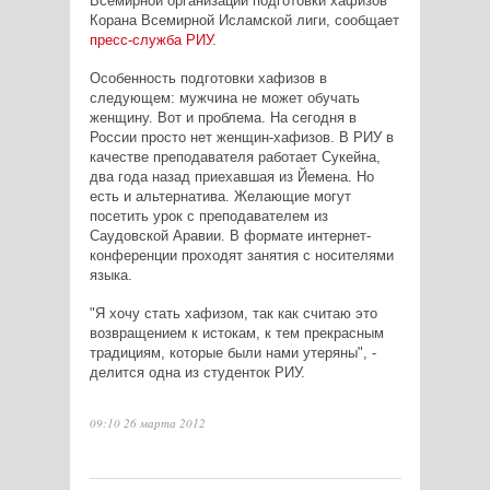
Всемирной организации подготовки хафизов
Корана Всемирной Исламской лиги, сообщает
пресс-служба РИУ
.
Особенность подготовки хафизов в
следующем: мужчина не может обучать
женщину. Вот и проблема. На сегодня в
России просто нет женщин-хафизов. В РИУ в
качестве преподавателя работает Сукейна,
два года назад приехавшая из Йемена. Но
есть и альтернатива. Желающие могут
посетить урок с преподавателем из
Саудовской Аравии. В формате интернет-
конференции проходят занятия с носителями
языка.
"Я хочу стать хафизом, так как считаю это
возвращением к истокам, к тем прекрасным
традициям, которые были нами утеряны", -
делится одна из студенток РИУ.
09:10 26 марта 2012