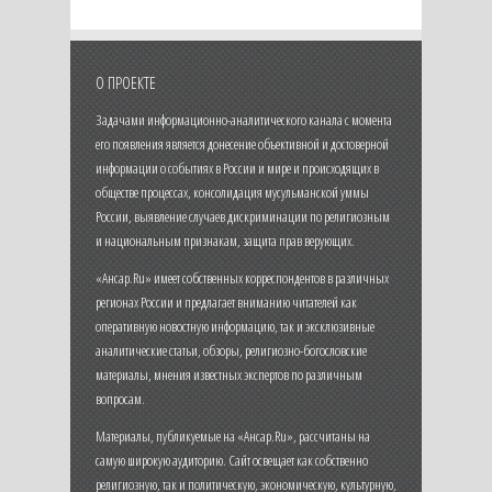
О ПРОЕКТЕ
Задачами информационно-аналитического канала с момента
его появления является донесение объективной и достоверной
информации о событиях в России и мире и происходящих в
обществе процессах, консолидация мусульманской уммы
России, выявление случаев дискриминации по религиозным
и национальным признакам, защита прав верующих.
«Ансар.Ru» имеет собственных корреспондентов в различных
регионах России и предлагает вниманию читателей как
оперативную новостную информацию, так и эксклюзивные
аналитические статьи, обзоры, религиозно-богословские
материалы, мнения известных экспертов по различным
вопросам.
Материалы, публикуемые на «Ансар.Ru», рассчитаны на
самую широкую аудиторию. Сайт освещает как собственно
религиозную, так и политическую, экономическую, культурную,