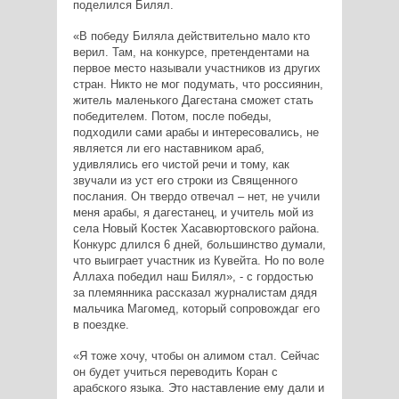
поделился Билял.
«В победу Биляла действительно мало кто
верил. Там, на конкурсе, претендентами на
первое место называли участников из других
стран. Никто не мог подумать, что россиянин,
житель маленького Дагестана сможет стать
победителем. Потом, после победы,
подходили сами арабы и интересовались, не
является ли его наставником араб,
удивлялись его чистой речи и тому, как
звучали из уст его строки из Священного
послания. Он твердо отвечал – нет, не учили
меня арабы, я дагестанец, и учитель мой из
села Новый Костек Хасавюртовского района.
Конкурс длился 6 дней, большинство думали,
что выиграет участник из Кувейта. Но по воле
Аллаха победил наш Билял», - с гордостью
за племянника рассказал журналистам дядя
мальчика Магомед, который сопровождаг его
в поездке.
«Я тоже хочу, чтобы он алимом стал. Сейчас
он будет учиться переводить Коран с
арабского языка. Это наставление ему дали и