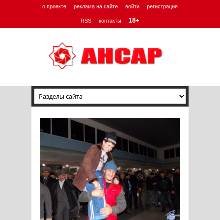
о проекте
реклама на сайте
войти
регистрация
18+
RSS
контакты