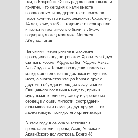
там, в Бахрейне. Очень рад за своего сына, и
приятно, что сегодня с нами вместе
порадоваться и поддержать его приехало
такое количество наших земляков. Скоро ему
14 лет, хочу, чтобы с годами его вера крепла,
и познания религиозные были глубже», -
подчеркнул отец мальчика Магомед
Абдулхаликов.
Напомним, мероприятие в Бахрейне
проводилось под патронатом Хранителя Двух
Святынь короля Абдуллы бен Абдель Азиза
Аль-Сауда. «Целью проведения подобных
конкурсов является не достижение лучших
мест, а знакомство чтецов Корана друг с
другом, побуждение людей к заучиванию
Священного послания наизусть, призыв
мусульман к единому слову и укрепление
сердец в любви, милости, сострадании,
отзывчивости и помощи друг другу», - так
характеризуют конкурс его организаторы.
В этом году в отборе участвовали
представители Европы, Азии, Африки и
Аравийского полуострова. Всего 48