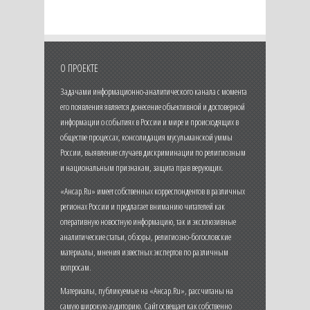
О ПРОЕКТЕ
Задачами информационно-аналитического канала с момента
его появления является донесение объективной и достоверной
информации о событиях в России и мире и происходящих в
обществе процессах, консолидация мусульманской уммы
России, выявление случаев дискриминации по религиозным
и национальным признакам, защита прав верующих.
«Ансар.Ru» имеет собственных корреспондентов в различных
регионах России и предлагает вниманию читателей как
оперативную новостную информацию, так и эксклюзивные
аналитические статьи, обзоры, религиозно-богословские
материалы, мнения известных экспертов по различным
вопросам.
Материалы, публикуемые на «Ансар.Ru», рассчитаны на
самую широкую аудиторию. Сайт освещает как собственно