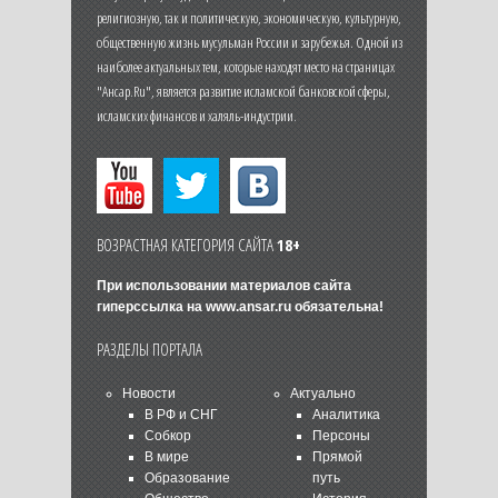
религиозную, так и политическую, экономическую, культурную,
общественную жизнь мусульман России и зарубежья. Одной из
наиболее актуальных тем, которые находят место на страницах
"Ансар.Ru", является развитие исламской банковской сферы,
исламских финансов и халяль-индустрии.
ВОЗРАСТНАЯ КАТЕГОРИЯ САЙТА
18+
При использовании материалов сайта
гиперссылка на
www.ansar.ru
обязательна!
РАЗДЕЛЫ ПОРТАЛА
Новости
Актуально
В РФ и СНГ
Аналитика
Собкор
Персоны
В мире
Прямой
Образование
путь