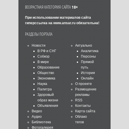
ВОЗРАСТНАЯ КАТЕГОРИЯ САЙТА
18+
При использовании материалов сайта
гиперссылка на
www.ansar.ru
обязательна!
РАЗДЕЛЫ ПОРТАЛА
Новости
Актуально
В РФ и СНГ
Аналитика
Собкор
Персоны
В мире
Прямой
Образование
путь
Общество
История
Экономика
Онлайн
Наука
О проекте
Палитра
Размещение
Здоровый
рекламы
образ жизни
RSS
Объявления
Контакты
Видео
Карта сайта
Аудио
Облако
Библиотека
тегов
Фотогалерея