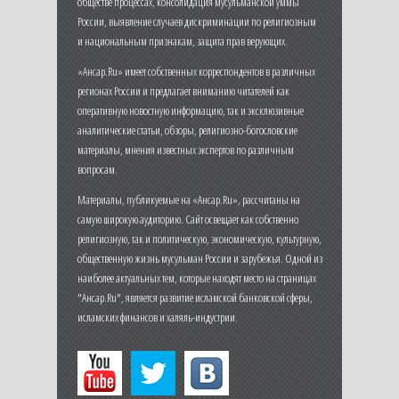
обществе процессах, консолидация мусульманской уммы
России, выявление случаев дискриминации по религиозным
и национальным признакам, защита прав верующих.
«Ансар.Ru» имеет собственных корреспондентов в различных
регионах России и предлагает вниманию читателей как
оперативную новостную информацию, так и эксклюзивные
аналитические статьи, обзоры, религиозно-богословские
материалы, мнения известных экспертов по различным
вопросам.
Материалы, публикуемые на «Ансар.Ru», рассчитаны на
самую широкую аудиторию. Сайт освещает как собственно
религиозную, так и политическую, экономическую, культурную,
общественную жизнь мусульман России и зарубежья. Одной из
наиболее актуальных тем, которые находят место на страницах
"Ансар.Ru", является развитие исламской банковской сферы,
исламских финансов и халяль-индустрии.