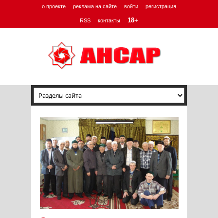
о проекте
реклама на сайте
войти
регистрация
18+
RSS
контакты